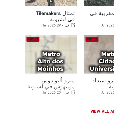
مغربية في
تمثال Tilemakers
في لشبونة
في -
29 Jul 2026
رو سيداد
مترو ألتو دوس
ة
موينهوس في لشبونة
في -
20 Jul 2026
VIEW ALL A