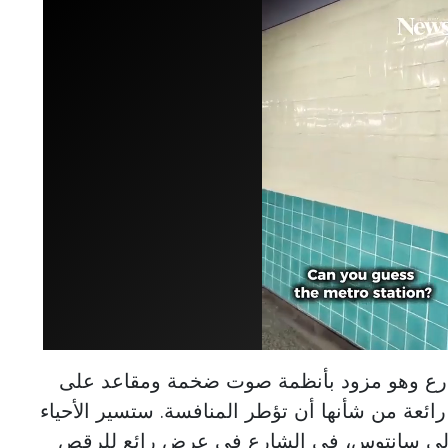
لشارع وهو مزود بأنظمة صوت ضخمة ومقاعد على
ئعة من شأنها أن تؤطر المنافسة. ستسير الأحياء
ما إلى سانتوس، في الشارع في عرض رائع للرقص