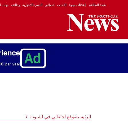
طبعة الطباعة
إعلانات مبوبة
الأحدث
خصائص
النشرة الإخبارية
وظائف
جهات ال
rience
€ per year.
الرئيسية
توقع احتفالي في لشبونة