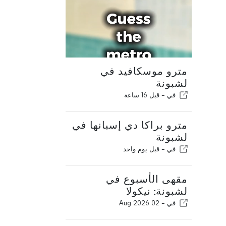
مترو موسكافيد في
لشبونة
في -
قبل 16 ساعة
مترو براكا دي إسبانها في
لشبونة
في -
قبل يوم واحد
مقهى الأسبوع في
لشبونة: نيكولا
في -
02 Aug 2026