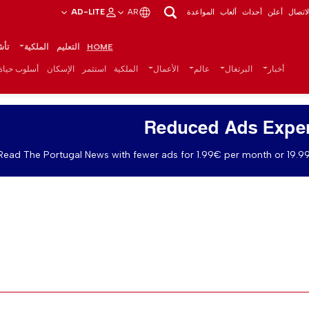
اتصال
أعلن
أحداث
ألعاب
المواعدة
AR
AD-LITE
HOME
التعليم
الملكية
تأش
أخبار
البرتغال
عالم
الأعمال
الملكية
استثمر
الإسكان
أسلوب حياة
Reduced Ads Expe
Read The Portugal News with fewer ads for 1.99€ per month or 19.99