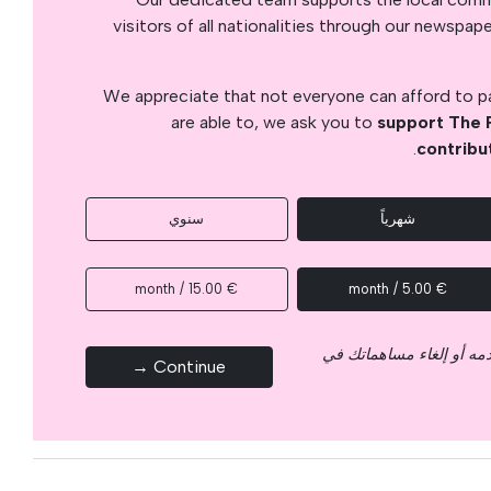
visitors of all nationalities through our newspap
We appreciate that not everyone can afford to pay
are able to, we ask you to
support The 
.
contribu
شهرياً
سنوي
€ 15.00 / month
€ 5.00 / month
قدمه أو إلغاء مساهماتك في
Continue →