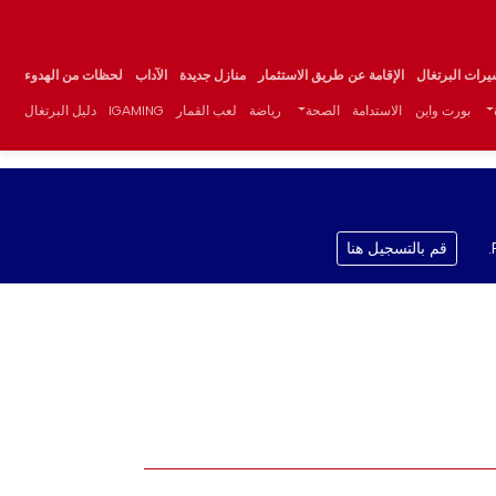
يرات البرتغال
الإقامة عن طريق الاستثمار
منازل جديدة
الآداب
لحظات من الهدوء
بورت واين
الاستدامة
الصحة
رياضة
لعب القمار
IGAMING
دليل البرتغال
قم بالتسجيل هنا