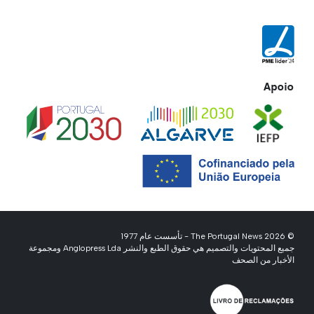
Apoio
© 2026 The Portugal News - تأسست عام 1977
جميع المحتويات والتصميم هي حقوق الطبع والنشر Anglopress Lda ومجموعة
الأخبار من الصحف