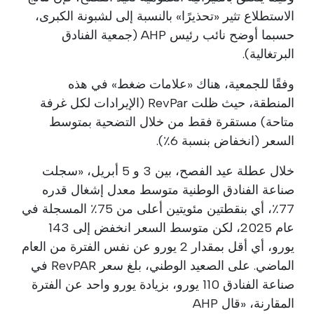
الاستطلاع تثير «تحذيرًا» بالنسبة إلى لشبونة الكبرى،
حسبما أوضح نائب رئيس AHP (جمعية الفنادق
البرتغالية).
وفقًا للجمعية، هناك «علامات ضغط» في هذه
المنطقة، حيث ظلت RevPar (الإيرادات لكل غرفة
متاحة) مستقرة فقط من خلال التضحية بمتوسط
السعر (انخفاض بنسبة 6٪).
خلال عطلة عيد الفصح، بين 3 و 5 أبريل، «سجلت
صناعة الفنادق الوطنية متوسط معدل إشغال قدره
77٪، أي بنقطتين مئويتين أعلى من 75٪ المسجلة في
عام 2025، لكن متوسط السعر انخفض إلى 143
يورو، أي أقل بمقدار 2 يورو عن نفس الفترة من العام
الماضي. على الصعيد الوطني، بلغ سعر RevPAR في
صناعة الفنادق 110 يورو، بزيادة يورو واحد عن الفترة
المقارنة، «قال AHP