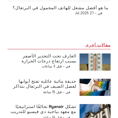
ما هو أفضل مشغل للهاتف المحمول في البرتغال؟
في -
27 Jul 2025
مقالات أخرى
الغارف تحت التحذير الأصفر
بسبب ارتفاع درجات الحرارة
في -
قبل 3 ساعات
حديقة مائية عائلية تفتح أبوابها
لفصل الصيف في البرتغال بتذاكر
بقيمة 2 يورو
في -
قبل 15 ساعة
تشكل Ryanair تحالفًا استراتيجيًا
مع معهد بياجيه دي فيسيو للتدريب
على قطاع الطيران في البرتغال
في -
قبل 16 ساعة