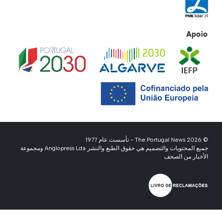
Apoio
© 2026 The Portugal News - تأسست عام 1977
جميع المحتويات والتصميم هي حقوق الطبع والنشر Anglopress Lda ومجموعة
الأخبار من الصحف