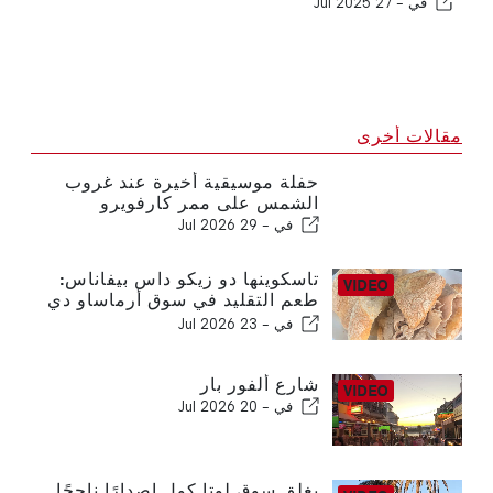
في -
27 Jul 2025
مقالات أخرى
حفلة موسيقية أخيرة عند غروب
الشمس على ممر كارفويرو
في -
29 Jul 2026
تاسكوينها دو زيكو داس بيفاناس:
طعم التقليد في سوق أرماساو دي
بيرا
في -
23 Jul 2026
شارع ألفور بار
في -
20 Jul 2026
يغلق سوق لوتا كول إصدارًا ناجحًا