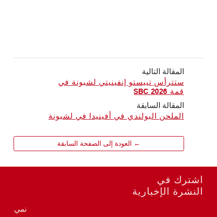
المقالة التالية
ستترأس تييستو إنفينيتي لشبونة في
قمة SBC 2026
المقالة السابقة
الملحن البولندي في أفينيدا في لشبونة
← العودة إلى الصفحة السابقة
اشترك في
النشرة الإخبارية
نمي