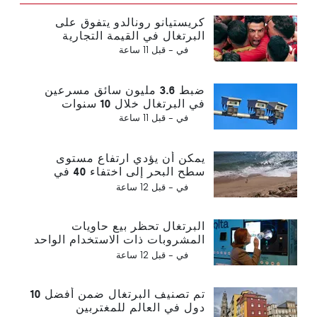
كريستيانو رونالدو يتفوق على
البرتغال في القيمة التجارية
في -
قبل 11 ساعة
ضبط 3.6 مليون سائق مسرعين
في البرتغال خلال 10 سنوات
في -
قبل 11 ساعة
يمكن أن يؤدي ارتفاع مستوى
سطح البحر إلى اختفاء 40 في
المائة من شواطئ البرتغال
في -
قبل 12 ساعة
البرتغال تحظر بيع حاويات
المشروبات ذات الاستخدام الواحد
بدون فولتا
في -
قبل 12 ساعة
تم تصنيف البرتغال ضمن أفضل 10
دول في العالم للمغتربين