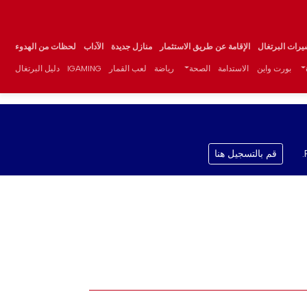
يرات البرتغال
الإقامة عن طريق الاستثمار
منازل جديدة
الآداب
لحظات من الهدوء
بورت واين
الاستدامة
الصحة
رياضة
لعب القمار
IGAMING
دليل البرتغال
قم بالتسجيل هنا