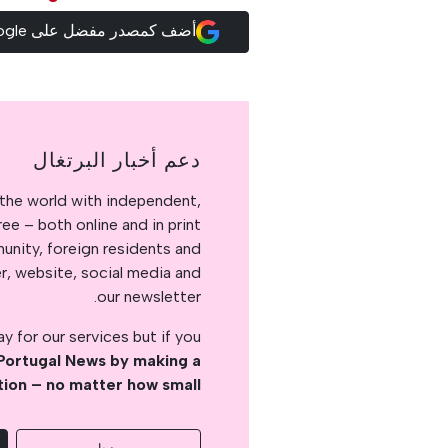
أضف كمصدر مفضل على Google
دعم أخبار البرتغال
the world with independent,
e – both online and in print.
nity, foreign residents and
er, website, social media and
our newsletter.
 for our services but if you
Portugal News by making a
tion – no matter how small