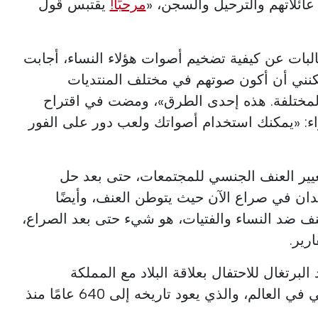
عائلاتهم والترحيل والسجن، «
مرحبًا!
يقتبس قول
بات عن كيفية تضخيم أصوات هؤلاء النساء، أجابت
مكنني أن أكون صوتهم في مختلف المنتديات
المختلفة. هذه إحدى الطرق»، ومضت في اقتراح
اء: «يمكنك استخدام أصواتك ولعب دور على الفور
غيير العنف الجنسي للمجتمعات، حتى بعد حل
لدان في صراع الآن حيث يتوطن العنف، وأيضًا
نف ضد النساء والفتيات، هو شيء حتى بعد الصراع،
ارير.
 البرتغال للاحتفال بعلاقة البلاد مع المملكة
المتحدة، أقدم تحالف دبلوماسي في العالم، والذي يعود تاريخه إلى 640 عامًا منذ