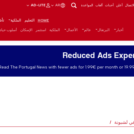
اتصال
أعلن
أحداث
ألعاب
المواعدة
AR
AD-LITE
HOME
التعليم
الملكية
تأش
أخبار
البرتغال
عالم
الأعمال
الملكية
استثمر
الإسكان
أسلوب حياة
Reduced Ads Expe
Read The Portugal News with fewer ads for 1.99€ per month or 19.99
في لشبونة