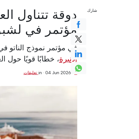
دوقة تتناول ال
شارك
مؤتمر في لشبو
في مؤتمر نموذج الناتو في
إدنبرة
، خطابًا قويًا حول 
0 تعليقات
·
04 Jun 2026
in ·