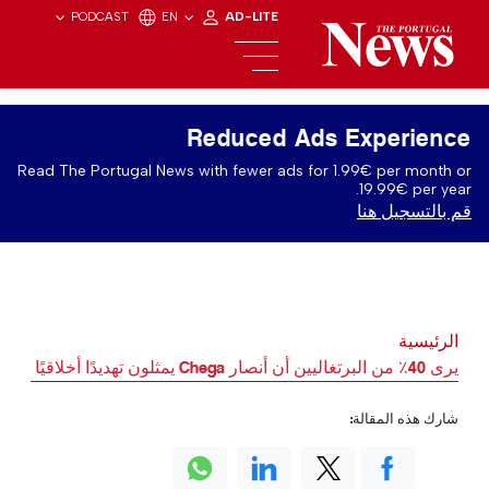
PODCAST
EN
AD-LITE
Reduced Ads Experience
Read The Portugal News with fewer ads for 1.99€ per month or
19.99€ per year.
قم بالتسجيل هنا
الرئيسية
يرى 40٪ من البرتغاليين أن أنصار Chega يمثلون تهديدًا أخلاقيًا
شارك هذه المقالة: