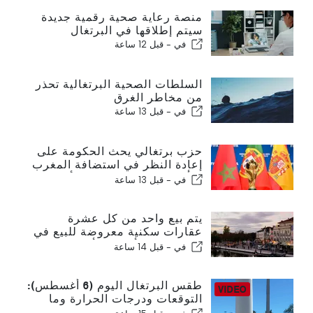
منصة رعاية صحية رقمية جديدة
سيتم إطلاقها في البرتغال
في -
قبل 12 ساعة
السلطات الصحية البرتغالية تحذر
من مخاطر الغرق
في -
قبل 13 ساعة
حزب برتغالي يحث الحكومة على
إعادة النظر في استضافة المغرب
لكأس العالم 2030 بسبب أزمة
في -
قبل 13 ساعة
سبتة
يتم بيع واحد من كل عشرة
عقارات سكنية معروضة للبيع في
البرتغال في أقل من أسبوع
في -
قبل 14 ساعة
طقس البرتغال اليوم (6 أغسطس):
التوقعات ودرجات الحرارة وما
يمكن توقعه