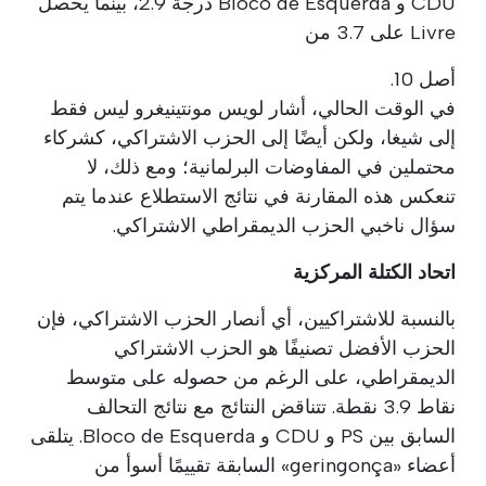
CDU و Bloco de Esquerda درجة 2.9، بينما يحصل
Livre على 3.7 من
أصل 10.
في الوقت الحالي، أشار لويس مونتينيغرو ليس فقط
إلى شيغا، ولكن أيضًا إلى الحزب الاشتراكي، كشركاء
محتملين في المفاوضات البرلمانية؛ ومع ذلك، لا
تنعكس هذه المقارنة في نتائج الاستطلاع عندما يتم
سؤال ناخبي الحزب الديمقراطي الاشتراكي.
اتحاد الكتلة المركزية
بالنسبة للاشتراكيين، أي أنصار الحزب الاشتراكي، فإن
الحزب الأفضل تصنيفًا هو الحزب الاشتراكي
الديمقراطي، على الرغم من حصوله على متوسط
نقاط 3.9 نقطة. تتناقض النتائج مع نتائج التحالف
السابق بين PS و CDU و Bloco de Esquerda. يتلقى
أعضاء «geringonça» السابقة تقييمًا أسوأ من