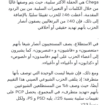
Chega هي الحفلة الأكثر سلبية، حيث يتم وصفها غالبًا
من خلال الكلمات أو التعبيرات السلبية. من بين الردود
المقدمة، أعطت 46٪ للحزب تقييمًا سلبيًا. بالإضافة
إلى ذلك، فإن 40٪ من البرتغاليين يصفون أنصار
الحزب بأنهم تهديد حقيقي أو أخلاقي
.
في الاستطلاع، يصف المستجيبون أنصار شيغا بأنهم
«متعصبون» و «فاشيون» و «عنصريون». كما يشيرون
إلى أعضاء الحزب على أنهم «فاسدون» أو «لصوص»
أو «كذابون» أو «أغبياء» أو «أغبياء».
ومع ذلك، فإن شيغا ليست الوحيدة التي توصف بأنها
متطرفة؛ إذ يتلقى الحزب الشيوعي الصيني هذا التقييم
أيضًا، حيث وصف 6% من المستطلعين الشيوعيين
بأنهم «تهديد متطرف». في المجموع، يحصل PCP على
تقييمات سلبية بنسبة 25٪، يليه PSD و PS، ولكل
منهما 23٪