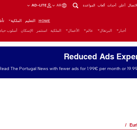
اتصال
أعلن
أحداث
ألعاب
المواعدة
AR
AD-LITE
HOME
التعليم
الملكية
تأش
أخبار
البرتغال
عالم
الأعمال
الملكية
استثمر
الإسكان
أسلوب حياة
Reduced Ads Expe
Read The Portugal News with fewer ads for 1.99€ per month or 19.99