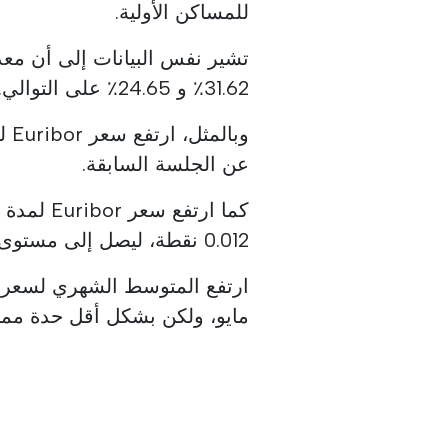
للمساكن الأولية.
31.62٪ و 24.65٪ على التوالي.
عن الجلسة السابقة.
0.012 نقطة، ليصل إلى مستوى مرتفع جديد منذ 7 أبريل 2025 (2.362٪).
مايو، ولكن بشكل أقل حدة مما 