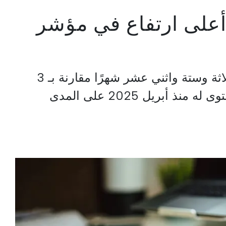
أعلى ارتفاع في مؤشر
ارتفع سعر Euribor في ثلاثة وستة واثني عشر شهرًا مقارنة بـ 3
يونيو، ليصل إلى أعلى مستوى له منذ أبريل 2025 على المدى