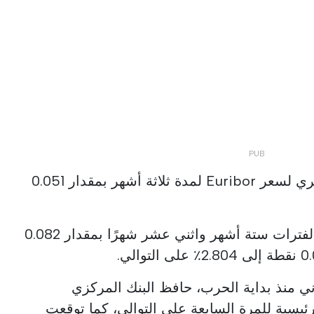
في مايو، ارتفع المتوسط الشهري لسعر Euribor لمدة ثلاثة أشهر بمقدار 0.051
ارتفع متوسط أسعار Euribor لفترات ستة أشهر واثني عشر شهرًا بمقدار 0.082
الثاني منذ بداية الحرب، حافظ البنك المركزي
رئيسية للمرة السابعة على التوالي، كما توقعت