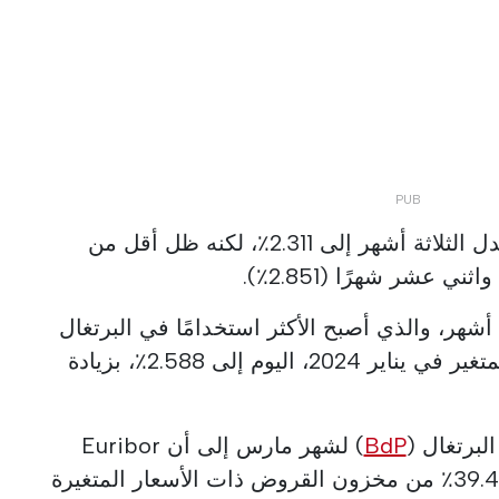
ومع تغييرات 5 يونيو، ارتفع معدل الثلاثة أشهر إلى 2.311٪، لكنه ظل أقل من
Euri لمدة ستة أشهر، والذي أصبح الأكثر استخدامًا في البرتغال
لقروض الإسكان ذات السعر المتغير في يناير 2024، اليوم إلى 2.588٪، بزيادة
لبرتغال (
BdP
) لشهر مارس إلى أن Euribor
لمدة ستة أشهر استحوذ على 39.41٪ من مخزون القروض ذات الأسعار المتغيرة