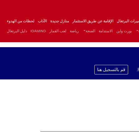
يرات البرتغال
الإقامة عن طريق الاستثمار
منازل جديدة
الآداب
لحظات من الهدوء
بورت واين
الاستدامة
الصحة
رياضة
لعب القمار
IGAMING
دليل البرتغال
قم بالتسجيل هنا