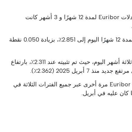
تشير نفس البيانات إلى أن معدلات Euribor لمدة 12 شهرًا و 3 أشهر كانت
وبالمثل، ارتفع سعر Euribor لمدة 12 شهرًا اليوم إلى 2.851٪، بزيادة 0.050 نقطة
كما ارتفع سعر Euribor لمدة ثلاثة أشهر اليوم، حيث تم تثبيته عند 2.311٪، بارتفاع
ارتفع المتوسط الشهري لسعر Euribor مرة أخرى عبر جميع الفترات الثلاثة في
كان عليه في أبريل.