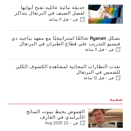
حديقة مائية عائلية تفتح أبوابها
لفصل الصيف في البرتغال بتذاكر
بقيمة 2 يورو
في -
قبل 11 ساعة
تشكل Ryanair تحالفًا استراتيجيًا مع معهد بياجيه دي
فيسيو للتدريب على قطاع الطيران في البرتغال
في -
قبل 11 ساعة
نفدت النظارات المجانية لمشاهدة الكسوف الكلي
للشمس في البرتغال
في -
قبل 12 ساعة
شعبية
الغموض يحيط بموت السائح
الأيرلندي في الغارف
في -
22 Aug 2025