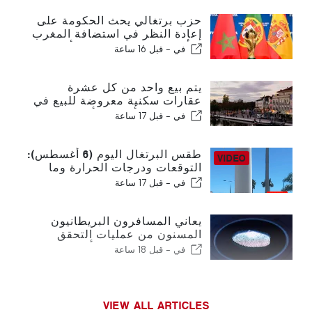
حزب برتغالي يحث الحكومة على
إعادة النظر في استضافة المغرب
لكأس العالم 2030 بسبب أزمة
في -
قبل 16 ساعة
سبتة
يتم بيع واحد من كل عشرة
عقارات سكنية معروضة للبيع في
البرتغال في أقل من أسبوع
في -
قبل 17 ساعة
طقس البرتغال اليوم (6 أغسطس):
التوقعات ودرجات الحرارة وما
يمكن توقعه
في -
قبل 17 ساعة
يعاني المسافرون البريطانيون
المسنون من عمليات التحقق
الجديدة من بصمات الأصابع في
في -
قبل 18 ساعة
الاتحاد الأوروبي
VIEW ALL ARTICLES