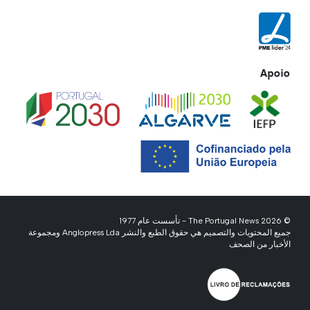
Apoio
© 2026 The Portugal News - تأسست عام 1977
جميع المحتويات والتصميم هي حقوق الطبع والنشر Anglopress Lda ومجموعة
الأخبار من الصحف