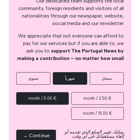
Our dedicated team supports the local
community, foreign residents and visitors of all
nationalities through our newspaper, website,
social media and our newsletter.
We appreciate that not everyone can afford to
pay for our services but if you are able to, we
ask you to
support The Portugal News by
.
making a contribution – no matter how small
سنجل
شهرياً
سنوي
€ 5.00 / month
€ 2.50 / month
€ 15.00 / month
يمكنك تغيير المبلغ الذي تقدمه أو
Continue →
إلغاء مساهماتك في أي وقت.