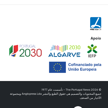
Apoio
© 2026 The Portugal News - تأسست عام 1977
جميع المحتويات والتصميم هي حقوق الطبع والنشر Anglopress Lda ومجموعة
الأخبار من الصحف