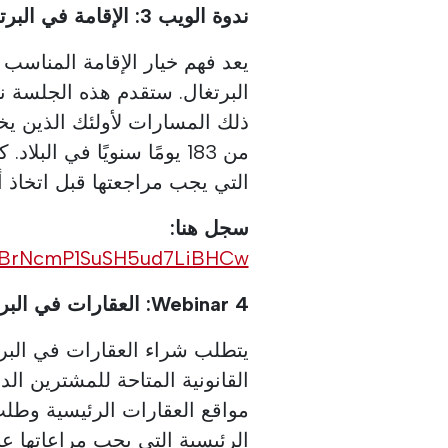
ندوة الويب 3: الإقامة في البرتغال (الأربعاء 24 يونيو 2026 الساعة 4 مساءً)
يعد فهم خيار الإقامة المناسب
البرتغال. ستقدم هذه الجلسة ن
ذلك المسارات لأولئك الذين ي
من 183 يومًا سنويًا في الب
التي يجب مراجعتها قبل اتخاذ 
سجل هنا:
N_2BrNcmP1SuSH5ud7LiBHCw
Webinar 4: العقارات في البرتغال (الثلاثاء 30 يونيو 2026 الساعة 4 مساءً)
يتطلب شراء العقارات في البرت
القانونية المتاحة للمشترين ال
مواقع العقارات الرئيسية وطلب
الرئيسية التي يجب مراعاتها عن