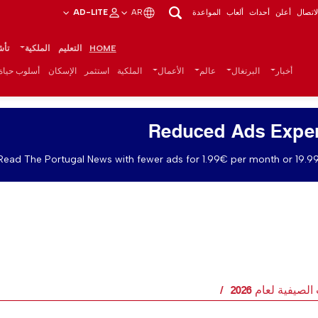
اتصال
أعلن
أحداث
ألعاب
المواعدة
AR
AD-LITE
HOME
التعليم
الملكية
تأش
أخبار
البرتغال
عالم
الأعمال
الملكية
استثمر
الإسكان
أسلوب حياة
Reduced Ads Expe
Read The Portugal News with fewer ads for 1.99€ per month or 19.99
صيفية لعام 2026