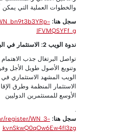
والخطوات العملية التي يمكن أن
سجل هنا:
r/WN_bn9t3b3YRp-
IFVMQSYFf_g
ندوة الويب 2: الاستثمار في البرتغال (الأربعاء 17 يونيو 2026 الساعة 4 مساءً)
تواصل البرتغال جذب الاهتمام 
وتنويع الأصول طويل الأجل وفر
الويب المشهد الاستثماري في ا
الاستثمار المنظمة وطرق الإقامة
الأوسع للمستثمرين الدوليين
.
سجل هنا:
ar/register/WN_3-
kvnSkwQ0qOw6Ew4fI3zg