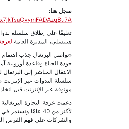
سجل هنا:
N_Mx7jkTsaQvymFADAzqBu7A
هيبيسلي، المديرة العامة
لغرفة
«تواصل البرتغال جذب اهتمام ق
جودة الحياة وقاعدة أوروبية آم
الانتقال المباشر إلى البرتغال 
سلسلة الندوات عبر الإنترنت 
موثوقة عبر الإنترنت قبل اتخاذ ا
دعمت غرفة التجارة البرتغالية ا
لأكثر من 40 عامًا وت
والشركات على فهم الفرص المت