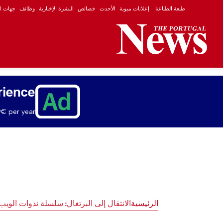
طبعة الطباعة
إعلانات مبوبة
الأحدث
خصائص
النشرة الإخبارية
وظائف
جهات ال
rience
€ per year.
الرئيسية
الانتقال إلى البرتغال: سلسلة ندوات الويب ال