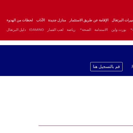
يرات البرتغال
الإقامة عن طريق الاستثمار
منازل جديدة
الآداب
لحظات من الهدوء
بورت واين
الاستدامة
الصحة
رياضة
لعب القمار
IGAMING
دليل البرتغال
قم بالتسجيل هنا