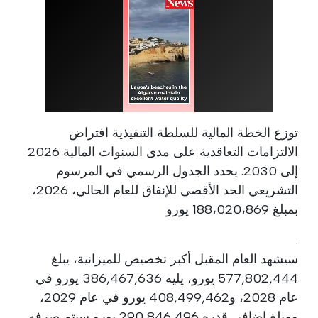
توزع الخطة المالية للسلطة التنفيذية افتراض
الالتزامات التعاقدية على مدى السنوات المالية 2026
إلى 2030. يحدد الجدول الرسمي في المرسوم
التشريعي الحد الأقصى للإنفاق للعام الحالي، 2026،
بمبلغ 188،020،869 يورو
.
سيشهد العام المقبل أكبر تخصيص للميزانية، يبلغ
577,802,444 يورو، يليه 386,467,636 يورو في
عام 2028، و408,499,462 يورو في عام 2029،
ومبلغ إضافي قدره 290,846,496 يورو سيتم صرفه