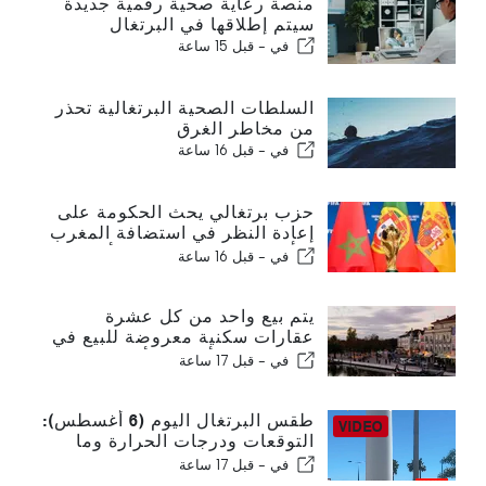
منصة رعاية صحية رقمية جديدة
سيتم إطلاقها في البرتغال
في -
قبل 15 ساعة
السلطات الصحية البرتغالية تحذر
من مخاطر الغرق
في -
قبل 16 ساعة
حزب برتغالي يحث الحكومة على
إعادة النظر في استضافة المغرب
لكأس العالم 2030 بسبب أزمة
في -
قبل 16 ساعة
سبتة
يتم بيع واحد من كل عشرة
عقارات سكنية معروضة للبيع في
البرتغال في أقل من أسبوع
في -
قبل 17 ساعة
طقس البرتغال اليوم (6 أغسطس):
التوقعات ودرجات الحرارة وما
يمكن توقعه
في -
قبل 17 ساعة