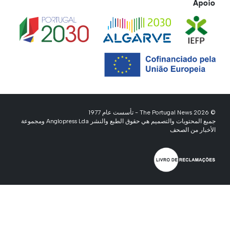
Apoio
© 2026 The Portugal News - تأسست عام 1977
جميع المحتويات والتصميم هي حقوق الطبع والنشر Anglopress Lda ومجموعة
الأخبار من الصحف