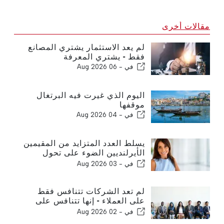
مقالات أخرى
لم يعد الاستثمار يشتري المصانع
فقط - يشتري المعرفة
في -
06 Aug 2026
اليوم الذي غيرت فيه البرتغال
موقفها
في -
04 Aug 2026
يسلط العدد المتزايد من المقيمين
الأيرلنديين الضوء على تحول
الغارف إلى منزل على مدار العام
في -
03 Aug 2026
لم تعد الشركات تتنافس فقط
على العملاء - إنها تتنافس على
المواهب
في -
02 Aug 2026