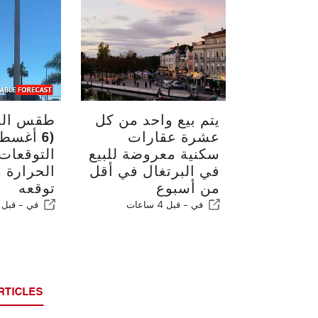
يتم بيع واحد من كل
طقس البر
عشرة عقارات
(6 أغس
سكنية معروضة للبيع
التوقعات
في البرتغال في أقل
الحرارة 
من أسبوع
توقعه
في -
قبل 4 ساعات
في -
قبل 4 ساعات
RTICLES