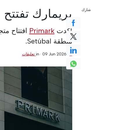
بريمارك تفتتح م
شارك
أكدت
Primark
افتتاح متج
منطقة Setúbal.
0 تعليقات
·
09 Jun 2026
in ·