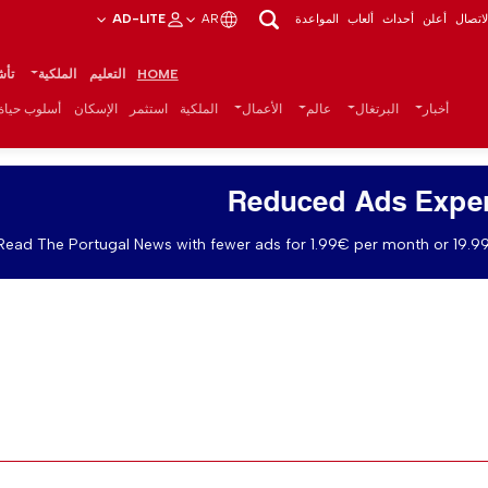
اتصال
أعلن
أحداث
ألعاب
المواعدة
AR
AD-LITE
HOME
التعليم
الملكية
تأش
أخبار
البرتغال
عالم
الأعمال
الملكية
استثمر
الإسكان
أسلوب حياة
Reduced Ads Expe
Read The Portugal News with fewer ads for 1.99€ per month or 19.99