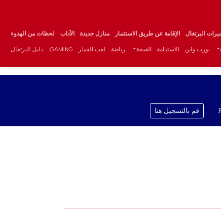
يرات البرتغال
الإقامة عن طريق الاستثمار
منازل جديدة
الآداب
لحظات من الهدوء
بورت واين
الاستدامة
الصحة
رياضة
لعب القمار
IGAMING
دليل البرتغال
قم بالتسجيل هنا