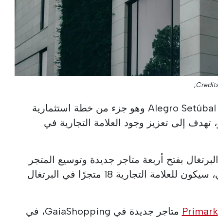
Credit
سيتم افتتاح المتجر الجديد في Alegro Setúbal وهو جزء من خطة استثمارية
45 مليون يورو، تهدف إلى تعزيز وجود العلامة التجارية في
البرتغال بفتح أربعة متاجر جديدة وتوسيع المتجر
في Forum Coimbra. وبالتالي، سيكون للعلامة التجارية 18 متجرًا في البرتغال
Primark
متاجر جديدة في GaiaShopping، في