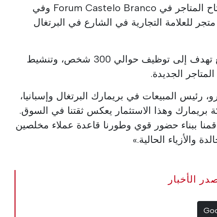
فيلا نوفا دي غايا. كما سيتم افتتاح المتاجر في Forum Castelo Branco وفي
جر للعلامة التجارية في الشارع في البرتغال
تضمن الشركة أن خطة التوسع تهدف إلى توظيف حوالي 300 شخص، وتنشيط
المتاجر الجديدة.
رو، رئيس المبيعات في بريمارك البرتغال وإسبانيا،
 بريمارك وهذا الاستثمار يعكس ثقتنا في السوق.
مًا الماضية، قمنا ببناء حضور قوي وطورنا قاعدة عملاء مخلصين
دة والأزياء الحالية.»
The Portugal Ne مصدر الأخبار