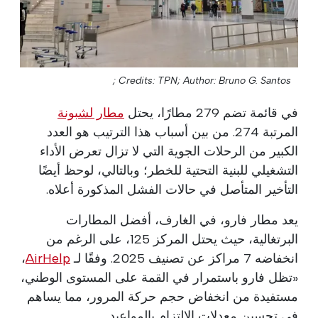
Credits: TPN;
Author: Bruno G. Santos ;
في قائمة تضم 279 مطارًا، يحتل
مطار لشبونة
المرتبة 274. من بين أسباب هذا الترتيب هو العدد
الكبير من الرحلات الجوية التي لا تزال تعرض الأداء
التشغيلي للبنية التحتية للخطر؛ وبالتالي، لوحظ أيضًا
التأخير المتأصل في حالات الفشل المذكورة أعلاه.
يعد مطار فارو، في الغارف، أفضل المطارات
البرتغالية، حيث يحتل المركز 125، على الرغم من
انخفاضه 7 مراكز عن تصنيف 2025. وفقًا لـ
AirHelp
،
«تظل فارو باستمرار في القمة على المستوى الوطني،
مستفيدة من انخفاض حجم حركة المرور، مما يساهم
في تحسين معدلات الالتزام بالمواعيد