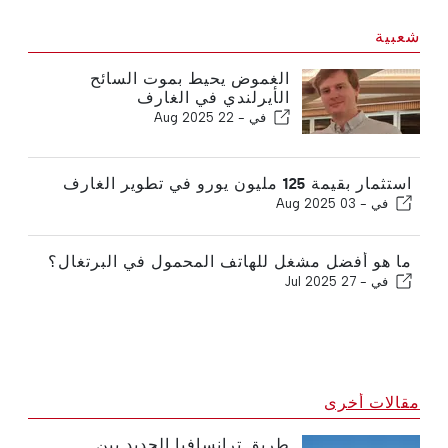
شعبية
الغموض يحيط بموت السائح
الأيرلندي في الغارف
في -
22 Aug 2025
استثمار بقيمة 125 مليون يورو في تطوير الغارف
في -
03 Aug 2025
ما هو أفضل مشغل للهاتف المحمول في البرتغال؟
في -
27 Jul 2025
مقالات أخرى
طريق ترانسافيا الجديد بين