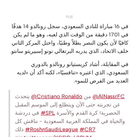
في 16 مباراة للنادي السعودي، سجل رونالدو 14 هدفًا
في 1701 دقيقة من الوقت الذي لعبه، وهو ما لم يكن
كافيًا لأن يكون النصر بطلاً وطنيًا، واحتل المركز الثاني
خلف الاتحاد، الذي يدربه البرتغالي نونو إسبيريتو سانتو.
في المقابلة، أشاد كريستيانو رونالدو بالدوري
السعودي، الذي اعتبره «تنافسيًا»، لكنه أكد أن «لديه
العديد من الفرص للنمو».
@AlNassrFC
من
@Cristiano Ronaldo
يتحدث
عن تجربته حتى الآن ويتطلع إلى الموسم المقبل
الحصرية! كرة القدم والأسرة
#SPL
في دردشة
والحياة في المملكة العربية السعودية - نناقش كل
#CR7
#RoshnSaudiLeague
ذلك