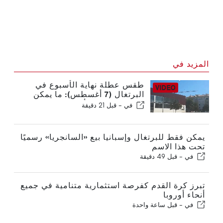
المزيد في
طقس عطلة نهاية الأسبوع في
البرتغال (7 أغسطس): ما يمكن
توقعه في جميع أنحاء البرتغال في
في -
قبل 21 دقيقة
عطلة نهاية الأسبوع
يمكن فقط للبرتغال وإسبانيا بيع «السانجريا» رسميًا
تحت هذا الاسم
في -
قبل 49 دقيقة
تبرز كرة القدم كفرصة استثمارية متنامية في جميع
أنحاء أوروبا
في -
قبل ساعة واحدة