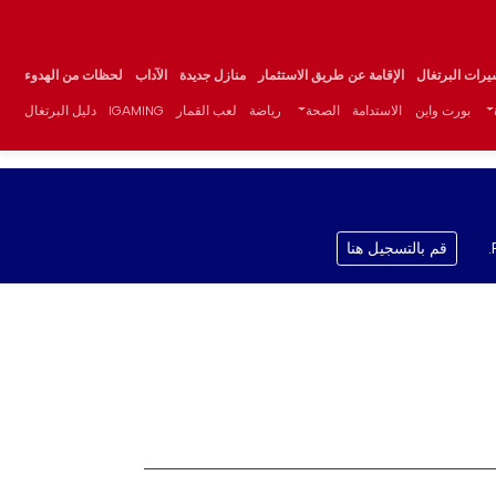
يرات البرتغال
الإقامة عن طريق الاستثمار
منازل جديدة
الآداب
لحظات من الهدوء
بورت واين
الاستدامة
الصحة
رياضة
لعب القمار
IGAMING
دليل البرتغال
قم بالتسجيل هنا