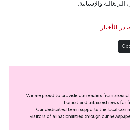
برتغالية والإسبانية.
The Portugal Ne مصدر الأخبار
We are proud to provide our readers from around 
honest and unbiased news for fre
Our dedicated team supports the local commu
visitors of all nationalities through our newspap