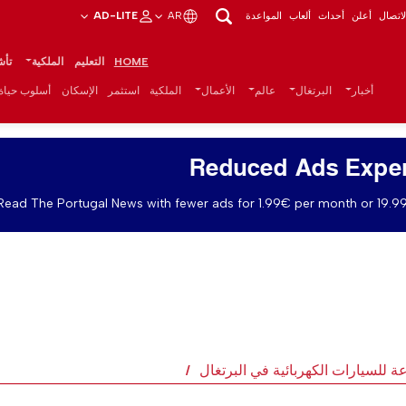
اتصال
أعلن
أحداث
ألعاب
المواعدة
AR
AD-LITE
HOME
التعليم
الملكية
تأش
أخبار
البرتغال
عالم
الأعمال
الملكية
استثمر
الإسكان
أسلوب حياة
Reduced Ads Expe
Read The Portugal News with fewer ads for 1.99€ per month or 19.99