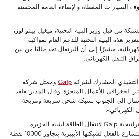
ف السيارات المغطاة والإضاءة العامة المحسنة
كة من قبل وزير البنية التحتية، ميغيل بينتو لوز،
زيز هذه البنية التحتية للدعم العام لمواكبة
ربائية، مشيرًا إلى أن البرتغال تعد حاليًا من بين
راق التنقل الكهربائي.
 التنفيذي المشارك لشركة
Galp
وممثل شركة
ير الجغرافي للأعمال المنجزة. وقال المدير: «لقد
 الشمال إلى الجنوب بشبكة شحن سريعة ومريحة
 الكهربائي».
يعد هذا المشروع جزءًا من استراتيجية Galp لانتقال الطاقة لشبه الجزيرة
الأيبيرية، التي سمح توسعها المتسارع بالفعل لشبكتها الأيبيرية بتجاوز 10000 نقطة