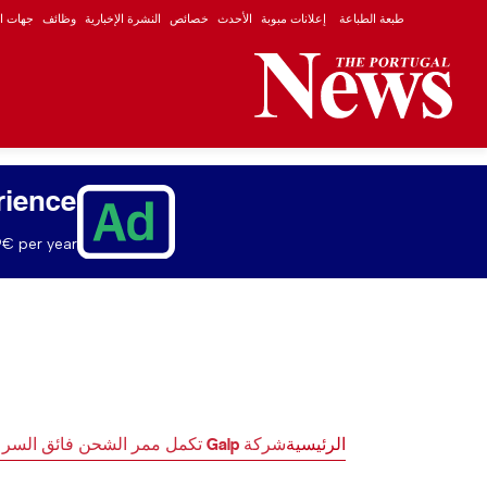
طبعة الطباعة
إعلانات مبوبة
الأحدث
خصائص
النشرة الإخبارية
وظائف
جهات ال
rience
€ per year.
الرئيسية
شركة Galp تكمل ممر الشحن فائق السرعة للسيارات الكهربائية في البرتغال