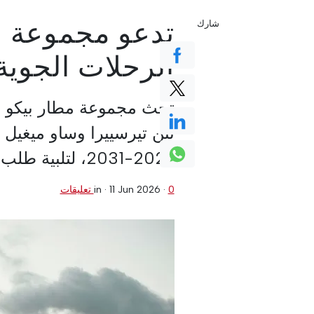
تدعو مجموعة بي
شارك
الرحلات الجوية
تحث مجموعة مطار بيكو (
بين تيرسييرا وساو ميغيل ف
2027-2031، لتلبية طلب الركاب بشكل أفضل.
0 تعليقات
·
11 Jun 2026
in ·