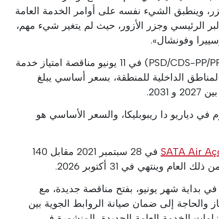
لجزر، وينطبق الشيء نفسه على أوامر الخدمة العامة
حلات بين البر الرئيسي وجزر الأزور، حيث لم يتغير شيء مهم،
سييرا وفونشال».
أطلقت حكومة جزر الأزور (PSD/CDS-PP/PPM) في 11 يونيو مناقصة امتياز خدمة
المناطق الداخلية للمنطقة، بسعر أساسي يبلغ
م في دياريو دا ريبوبليكا، والسعر الأساسي هو
SATA Air Aç
في 28 سبتمبر 2021 مقابل 140
ي بداية شهر يونيو، بفتح مناقصة جديدة، مع
ياز والحاجة إلى ضمان صيانة الروابط الجوية بين
لتزامات الخدمة العامة الجديدة، المنشورة في