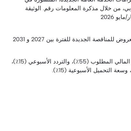
وبي، من خلال مذكرة المعلومات رقم. الوثيقة
ينتهي الموعد النهائي لتقديم العروض للمناقصة الجديدة للفترة بين 2027 و 2031
تشمل معايير الجائزة التعويض المالي المطلوب (55٪)، والتردد الأسبوعي (15٪)،