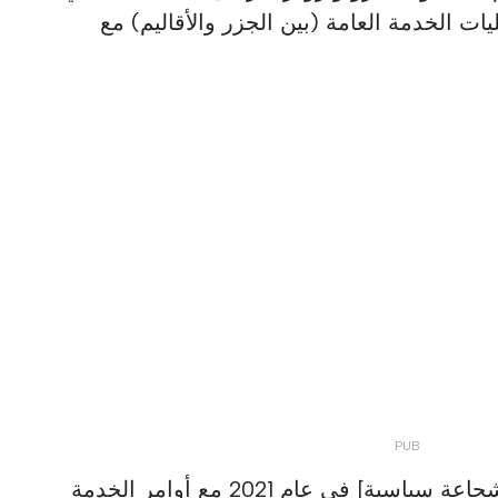
ت الخدمة العامة (بين الجزر والأقاليم) مع
وأشار إلى أنه «لم تكن هناك [شجاعة سياسية] في عام 2021 مع أوامر الخدمة