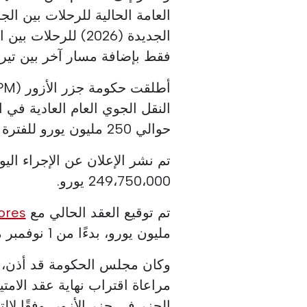
العامة الحالية للرحلات بين ا
الجديدة (2026) للر
فقط بإضافة مسار آخر بين تير
النقل الجوي العام العادية في 
حوالي 250 مليون يورو للفترة بين 2027 و 2031.
تم نشر الإعلان عن الإجراء اليو
249،750،000 يورو.
تم توقيع العقد الحالي مع
ores
مليون يورو، بدءًا من 1 نوفمبر من ذلك العام وينتهي في 31 أكتوبر 2026.
وكان مجلس الحكومة قد أذن، ف
مراعاة اقتراب نهاية عقد الامت
الجزر في جزر الأزور، وفقًا لا