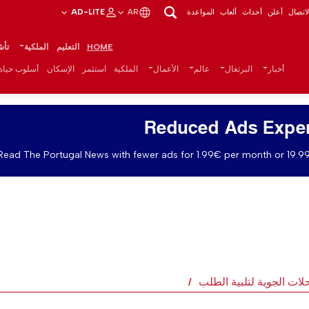
اتصال
أعلن
أحداث
ألعاب
المواعدة
AR
AD-LITE
HOME
التعليم
الملكية
تأش
أخبار
البرتغال
عالم
الأعمال
الملكية
استثمر
الإسكان
أسلوب حياة
Reduced Ads Expe
Read The Portugal News with fewer ads for 1.99€ per month or 19.99
لات الجوية لتلبية الطلب