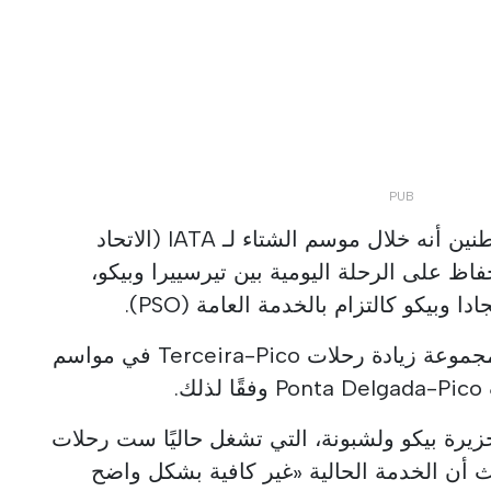
في بيان، تقترح مجموعة المواطنين أنه خلال موسم الشتاء لـ IATA (الاتحاد
فاظ على الرحلة اليومية بين تيرسييرا وبيكو،
ا وبيكو كالتزام بالخدمة العامة (PSO).
بالنسبة لصيف IATA، تقترح المجموعة زيادة رحلات Terceira-Pico في مواسم
.
جزيرة بيكو ولشبونة، التي تشغل حاليًا ست رحلات
حيث أن الخدمة الحالية «غير كافية بشكل واضح