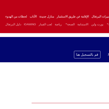
يرات البرتغال
الإقامة عن طريق الاستثمار
منازل جديدة
الآداب
لحظات من الهدوء
بورت واين
الاستدامة
الصحة
رياضة
لعب القمار
IGAMING
دليل البرتغال
قم بالتسجيل هنا