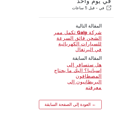
في يوم واحد
في -
قبل 5 ساعات
المقالة التالية
شركة Galp تكمل ممر
الشحن فائق السرعة
للسيارات الكهربائية
في البرتغال
المقالة السابقة
هل ستسافر إلى
إسبانيا؟ إليك ما يحتاج
المصطافون
البريطانيون إلى
معرفته
← العودة إلى الصفحة السابقة