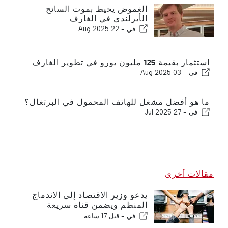
الغموض يحيط بموت السائح
الأيرلندي في الغارف
في -
22 Aug 2025
استثمار بقيمة 125 مليون يورو في تطوير الغارف
في -
03 Aug 2025
ما هو أفضل مشغل للهاتف المحمول في البرتغال؟
في -
27 Jul 2025
مقالات أخرى
يدعو وزير الاقتصاد إلى الاندماج
المنظم ويضمن قناة سريعة
للمهاجرين
في -
قبل 17 ساعة