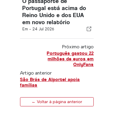
O passaporte de
Portugal está acima do
Reino Unido e dos EUA
em novo relatório
Em -
24 Jul 2026
Próximo artigo
Português gastou 22
milhões de euros em
OnlyFans
Artigo anterior
São Brás de Alportel apoia
famílias
← Voltar à página anterior