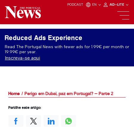
PODCAST
EN
AD-LITE
Reduced Ads Experience
Read The Portugal News with fewer ads for 1.99€ per month or
19.99€ per year.
Inscreva-se aqui
Home
Perigo em Dubai, paz em Portugal? — Parte 2
Partilhe este artigo: