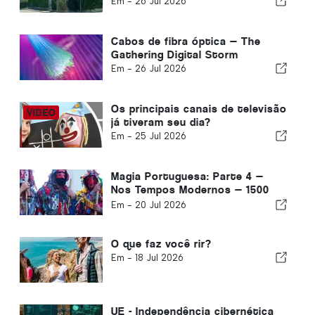
Em -
26 Jul 2026
Cabos de fibra óptica — The
Gathering Digital Storm
Em -
26 Jul 2026
Os principais canais de televisão
já tiveram seu dia?
Em -
25 Jul 2026
Magia Portuguesa: Parte 4 —
Nos Tempos Modernos — 1500
até o presente
Em -
20 Jul 2026
O que faz você rir?
Em -
18 Jul 2026
UE - Independência cibernética