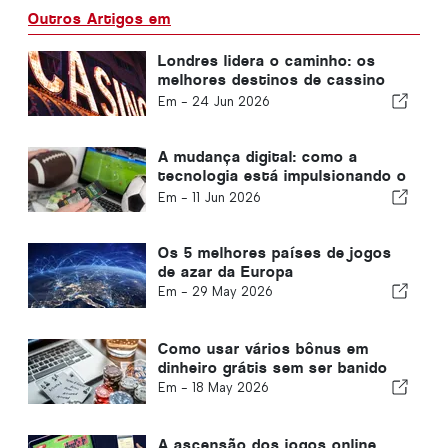
Outros Artigos em
Londres lidera o caminho: os
melhores destinos de cassino
da Europa para viajantes
Em -
24 Jun 2026
britânicos
A mudança digital: como a
tecnologia está impulsionando o
boom das apostas esportivas
Em -
11 Jun 2026
online em Portugal
Os 5 melhores países de jogos
de azar da Europa
Em -
29 May 2026
Como usar vários bônus em
dinheiro grátis sem ser banido
Em -
18 May 2026
A ascensão dos jogos online