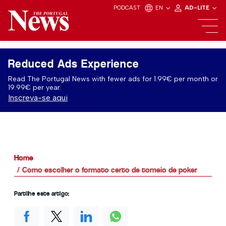
PODCAST
EN
AD-LITE
Reduced Ads Experience
Read The Portugal News with fewer ads for 1.99€ per month or
19.99€ per year.
Inscreva-se aqui
Home
Como escolher o formato certo de torneio de poker
Partilhe este artigo: