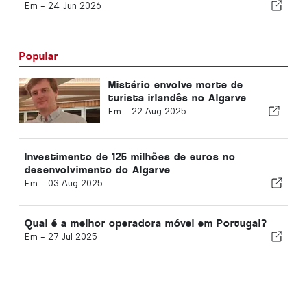
significa para o resto do Grupo K
Em -
24 Jun 2026
Popular
Mistério envolve morte de
turista irlandês no Algarve
Em -
22 Aug 2025
Investimento de 125 milhões de euros no
desenvolvimento do Algarve
Em -
03 Aug 2025
Qual é a melhor operadora móvel em Portugal?
Em -
27 Jul 2025