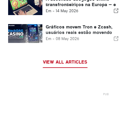
transfronteiriços na Europa — e
o que isso significa para os
Em -
14 May 2026
jogadores portugueses
Gráficos movem Tron e Zcash,
usuários reais estão movendo
BlockDag: o primeiro cassino de
Em -
08 May 2026
camada 1 acabou de entrar no ar
VIEW ALL ARTICLES