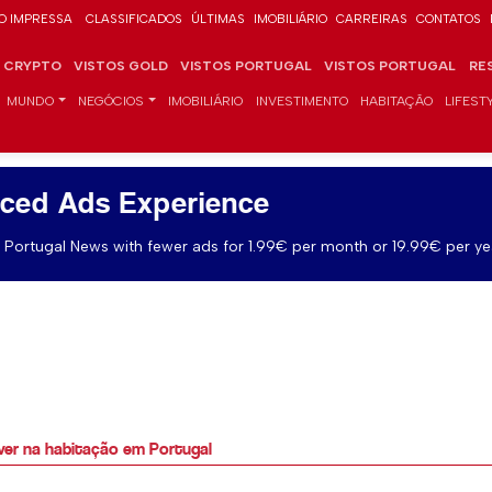
O IMPRESSA
CLASSIFICADOS
ÚLTIMAS
IMOBILIÁRIO
CARREIRAS
CONTATOS
CRYPTO
VISTOS GOLD
VISTOS PORTUGAL
VISTOS PORTUGAL
RE
MUNDO
NEGÓCIOS
IMOBILIÁRIO
INVESTIMENTO
HABITAÇÃO
LIFEST
ced Ads Experience
Portugal News with fewer ads for 1.99€ per month or 19.99€ per ye
lver na habitação em Portugal