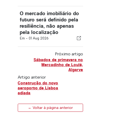
O mercado imobiliário do
futuro será definido pela
resiliência, não apenas
pela localização
Em -
01 Aug 2026
Próximo artigo
Sábados de primavera no
Mercadinho de Loulé,
Algarve
Artigo anterior
Construção do novo
aeroporto de Lisboa
adiada
← Voltar à página anterior