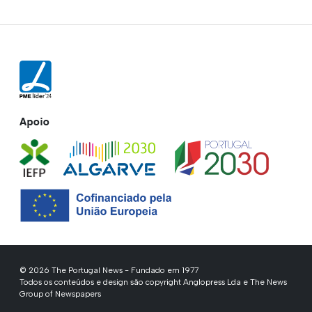
Apoio
© 2026 The Portugal News - Fundado em 1977
Todos os conteúdos e design são copyright Anglopress Lda e The News
Group of Newspapers