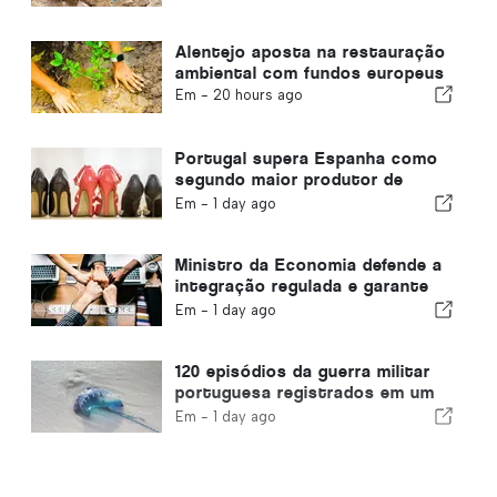
Alentejo aposta na restauração
ambiental com fundos europeus
Em -
20 hours ago
Portugal supera Espanha como
segundo maior produtor de
calçado da Europa
Em -
1 day ago
Ministro da Economia defende a
integração regulada e garante
um canal acelerado para
Em -
1 day ago
imigrantes
120 episódios da guerra militar
portuguesa registrados em um
único dia
Em -
1 day ago