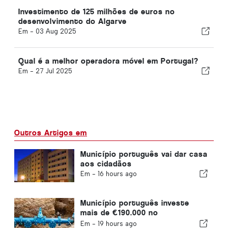
Investimento de 125 milhões de euros no
desenvolvimento do Algarve
Em -
03 Aug 2025
Qual é a melhor operadora móvel em Portugal?
Em -
27 Jul 2025
Outros Artigos em
Município português vai dar casa
aos cidadãos
Em -
16 hours ago
Município português investe
mais de €190.000 no
abastecimento de água
Em -
19 hours ago