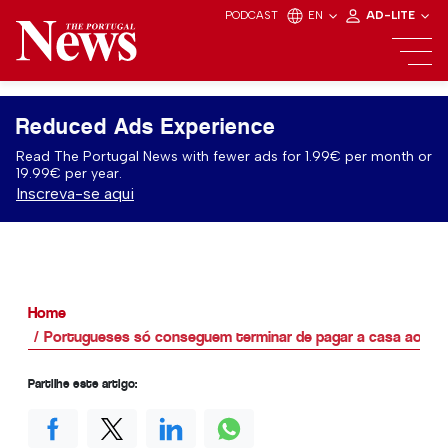
PODCAST
EN
AD-LITE
Reduced Ads Experience
Read The Portugal News with fewer ads for 1.99€ per month or
19.99€ per year.
Inscreva-se aqui
Home
Portugueses só conseguem terminar de pagar a casa aos 7
Partilhe este artigo: