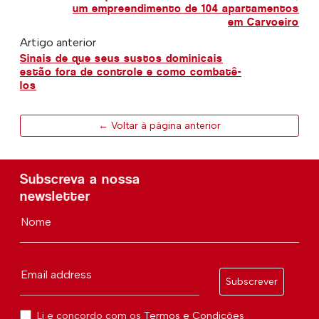
um empreendimento de 104 apartamentos
em Carvoeiro
Artigo anterior
Sinais de que seus sustos dominicais
estão fora de controle e como combatê-
los
← Voltar à página anterior
Subscreva a nossa
newsletter
Nome
Email address
Subscrever
Li e concordo com os
Termos e Condições