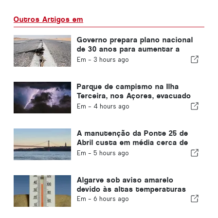
Outros Artigos em
Governo prepara plano nacional
de 30 anos para aumentar a
resiliência de Portugal contra
Em -
3 hours ago
grandes terremotos
Parque de campismo na Ilha
Terceira, nos Açores, evacuado
devido à tempestade
Em -
4 hours ago
A manutenção da Ponte 25 de
Abril custa em média cerca de
1,6 milhões de euros por ano
Em -
5 hours ago
Algarve sob aviso amarelo
devido às altas temperaturas
Em -
6 hours ago