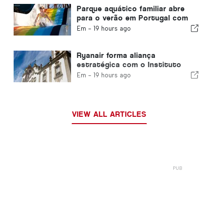
Parque aquático familiar abre
para o verão em Portugal com
ingressos de €2
Em -
19 hours ago
Ryanair forma aliança
estratégica com o Instituto
Piaget de Viseu para a Formação
Em -
19 hours ago
no Setor da Aviação em
Portugal
VIEW ALL ARTICLES