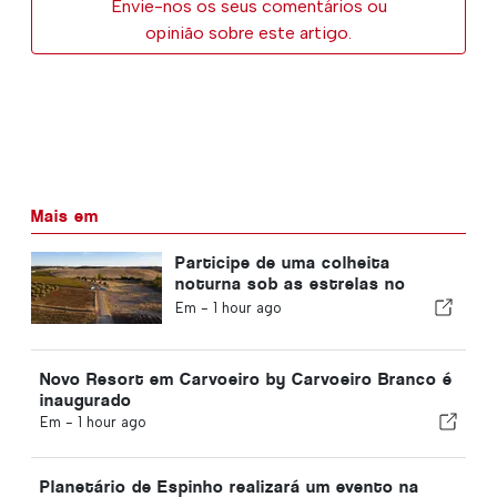
Envie-nos os seus comentários ou
opinião sobre este artigo.
Mais em
Participe de uma colheita
noturna sob as estrelas no
Alentejo
Em -
1 hour ago
Novo Resort em Carvoeiro by Carvoeiro Branco é
inaugurado
Em -
1 hour ago
Planetário de Espinho realizará um evento na