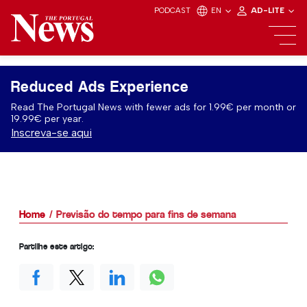
PODCAST
EN
AD-LITE
Reduced Ads Experience
Read The Portugal News with fewer ads for 1.99€ per month or
19.99€ per year.
Inscreva-se aqui
Home
Previsão do tempo para fins de semana
Partilhe este artigo: