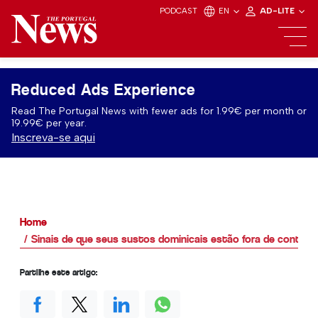
PODCAST
EN
AD-LITE
Reduced Ads Experience
Read The Portugal News with fewer ads for 1.99€ per month or
19.99€ per year.
Inscreva-se aqui
Home
Sinais de que seus sustos dominicais estão fora de contro
Partilhe este artigo: