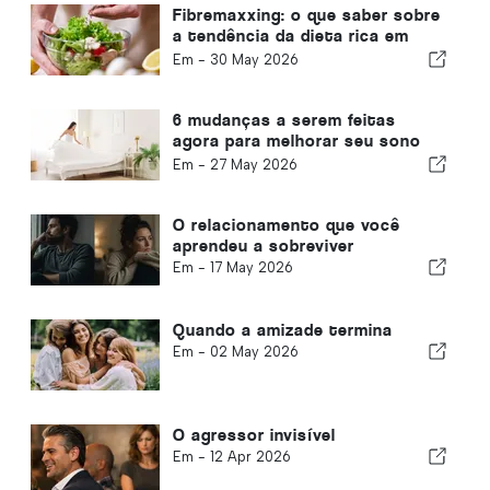
Fibremaxxing: o que saber sobre
a tendência da dieta rica em
fibras
Em -
30 May 2026
6 mudanças a serem feitas
agora para melhorar seu sono
em climas quentes
Em -
27 May 2026
O relacionamento que você
aprendeu a sobreviver
Em -
17 May 2026
Quando a amizade termina
Em -
02 May 2026
O agressor invisível
Em -
12 Apr 2026