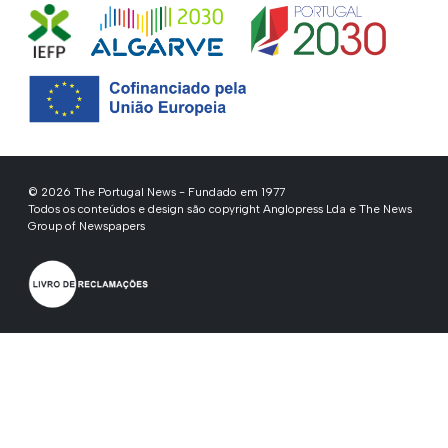
© 2026 The Portugal News - Fundado em 1977
Todos os conteúdos e design são copyright Anglopress Lda e The News
Group of Newspapers