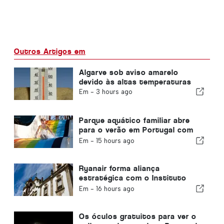
Outros Artigos em
Algarve sob aviso amarelo
devido às altas temperaturas
Em -
3 hours ago
Parque aquático familiar abre
para o verão em Portugal com
ingressos de €2
Em -
15 hours ago
Ryanair forma aliança
estratégica com o Instituto
Piaget de Viseu para a Formação
Em -
16 hours ago
no Setor da Aviação em
Portugal
Os óculos gratuitos para ver o