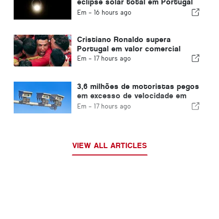
eclipse solar total em Portugal
acabaram
Em -
16 hours ago
Cristiano Ronaldo supera
Portugal em valor comercial
Em -
17 hours ago
3,6 milhões de motoristas pegos
em excesso de velocidade em
Portugal em 10 anos
Em -
17 hours ago
VIEW ALL ARTICLES