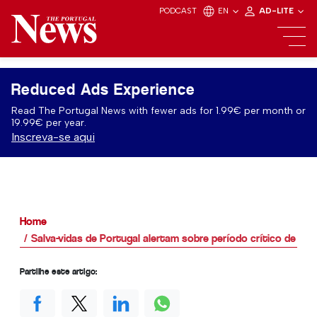
PODCAST
EN
AD-LITE
Reduced Ads Experience
Read The Portugal News with fewer ads for 1.99€ per month or
19.99€ per year.
Inscreva-se aqui
Home
Salva-vidas de Portugal alertam sobre período crítico de a
Partilhe este artigo: