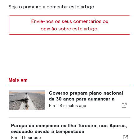
Seja o primeiro a comentar este artigo
Envie-nos os seus comentários ou
opinião sobre este artigo.
Mais em
Governo prepara plano nacional
de 30 anos para aumentar a
resiliência de Portugal contra
Em -
8 minutes ago
grandes terremotos
Parque de campismo na Ilha Terceira, nos Açores,
evacuado devido à tempestade
Em -
1 hour ago