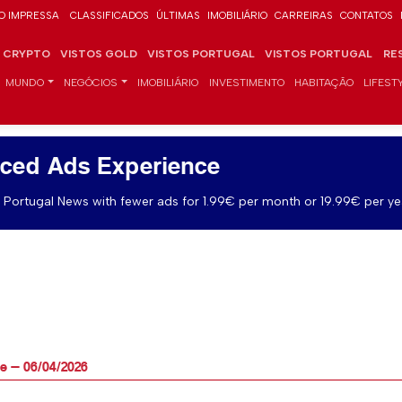
O IMPRESSA
CLASSIFICADOS
ÚLTIMAS
IMOBILIÁRIO
CARREIRAS
CONTATOS
CRYPTO
VISTOS GOLD
VISTOS PORTUGAL
VISTOS PORTUGAL
RE
MUNDO
NEGÓCIOS
IMOBILIÁRIO
INVESTIMENTO
HABITAÇÃO
LIFEST
ced Ads Experience
Portugal News with fewer ads for 1.99€ per month or 19.99€ per ye
je — 06/04/2026