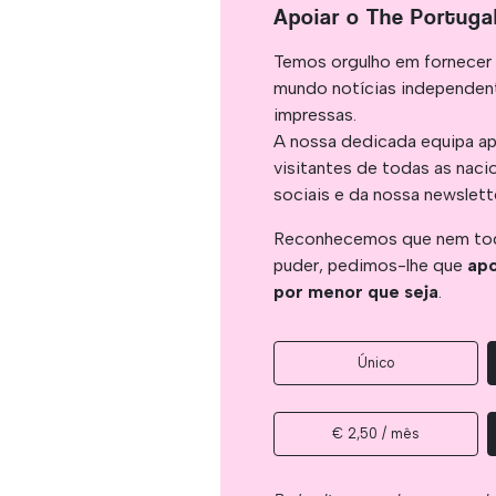
Apoiar o The Portuga
Temos orgulho em fornecer 
mundo notícias independent
impressas.
A nossa dedicada equipa ap
visitantes de todas as naci
sociais e da nossa newslett
Reconhecemos que nem tod
puder, pedimos-lhe que
apo
por menor que seja
.
Único
€ 2,50 / mês