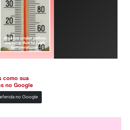
ws como sua
ias no Google
eferida no Google