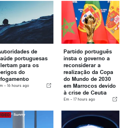
Autoridades de
Partido português
saúde portuguesas
insta o governo a
alertam para os
reconsiderar a
perigos do
realização da Copa
afogamento
do Mundo de 2030
em Marrocos devido
m -
16 hours ago
à crise de Ceuta
Em -
17 hours ago