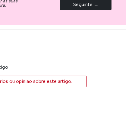
ar as suas
Seguinte →
ura.
tigo
ios ou opinião sobre este artigo.