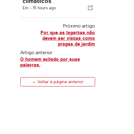
climáticos
Em -
15 hours ago
Próximo artigo
Por que as lagartas não
devem ser vistas como
pragas de jardim
Artigo anterior
O homem exilado por suas
palavras.
← Voltar à página anterior