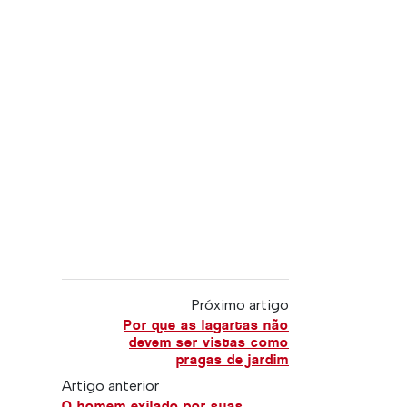
Próximo artigo
Por que as lagartas não
devem ser vistas como
pragas de jardim
Artigo anterior
O homem exilado por suas