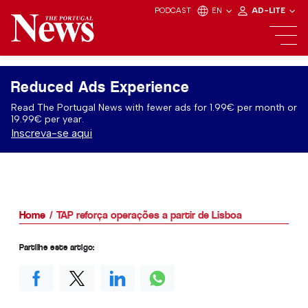
PODCAST
EN
AD-LITE
Reduced Ads Experience
Read The Portugal News with fewer ads for 1.99€ per month or
19.99€ per year.
Inscreva-se aqui
Home
TAP reforça operações a partir de Lisboa
Partilhe este artigo: