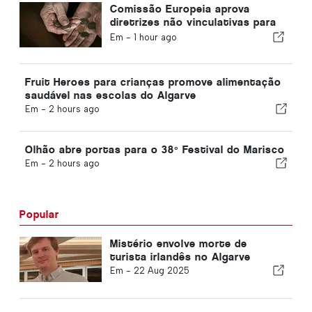
Comissão Europeia aprova
diretrizes não vinculativas para
poupanças complementares de
Em -
1 hour ago
aposentadoria
Fruit Heroes para crianças promove alimentação
saudável nas escolas do Algarve
Em -
2 hours ago
Olhão abre portas para o 38º Festival do Marisco
Em -
2 hours ago
Popular
Mistério envolve morte de
turista irlandês no Algarve
Em -
22 Aug 2025