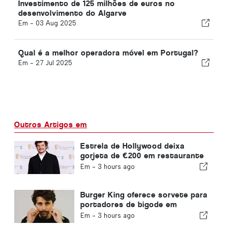
Investimento de 125 milhões de euros no
desenvolvimento do Algarve
Em -
03 Aug 2025
Qual é a melhor operadora móvel em Portugal?
Em -
27 Jul 2025
Outros Artigos em
Estrela de Hollywood deixa
gorjeta de €200 em restaurante
em Portugal
Em -
3 hours ago
Burger King oferece sorvete para
portadores de bigode em
Portugal
Em -
3 hours ago