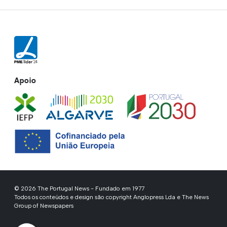
Apoio
© 2026 The Portugal News - Fundado em 1977
Todos os conteúdos e design são copyright Anglopress Lda e The News
Group of Newspapers