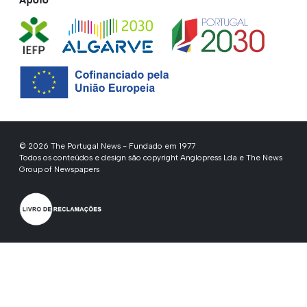
© 2026 The Portugal News - Fundado em 1977
Todos os conteúdos e design são copyright Anglopress Lda e The News
Group of Newspapers