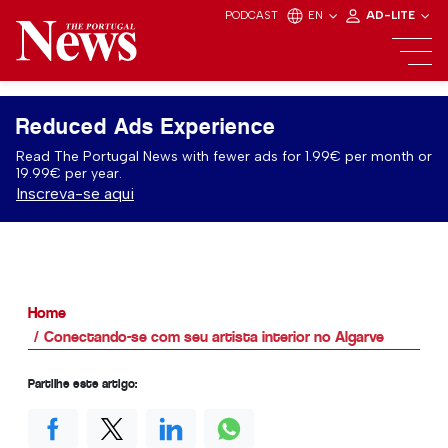
PODCAST
EN
AD-LITE
Reduced Ads Experience
Read The Portugal News with fewer ads for 1.99€ per month or
19.99€ per year.
Inscreva-se aqui
Home
Conectando-se com seu artista interior no Algarve
Partilhe este artigo: