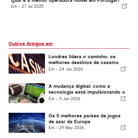
Qual é a melhor operadora móvel em Portugal?
Em -
27 Jul 2025
Outros Artigos em
Londres lidera o caminho: os
melhores destinos de cassino
da Europa para viajantes
Em -
24 Jun 2026
britânicos
A mudança digital: como a
tecnologia está impulsionando o
boom das apostas esportivas
Em -
11 Jun 2026
online em Portugal
Os 5 melhores países de jogos
de azar da Europa
Em -
29 May 2026