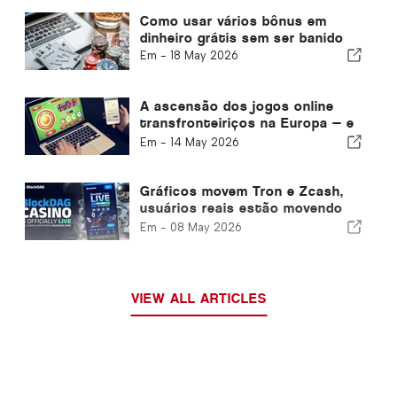
Como usar vários bônus em
dinheiro grátis sem ser banido
Em -
18 May 2026
A ascensão dos jogos online
transfronteiriços na Europa — e
o que isso significa para os
Em -
14 May 2026
jogadores portugueses
Gráficos movem Tron e Zcash,
usuários reais estão movendo
BlockDag: o primeiro cassino de
Em -
08 May 2026
camada 1 acabou de entrar no ar
VIEW ALL ARTICLES