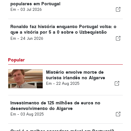
populares em Portugal
Em -
03 Jul 2026
Ronaldo faz história enquanto Portugal volta: o
que a vitória por 5 a 0 sobre o Uzbequistão
significa para o resto do Grupo K
Em -
24 Jun 2026
Popular
Mistério envolve morte de
turista irlandês no Algarve
Em -
22 Aug 2025
Investimento de 125 milhões de euros no
desenvolvimento do Algarve
Em -
03 Aug 2025