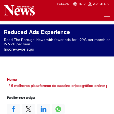
PODCAST
EN
AD-LITE
Reduced Ads Experience
Read The Portugal News with fewer ads for 1.99€ per month or
19.99€ per year.
Inscreva-se aqui
Home
6 melhores plataformas de cassino criptográfico online: por 
Partilhe este artigo: