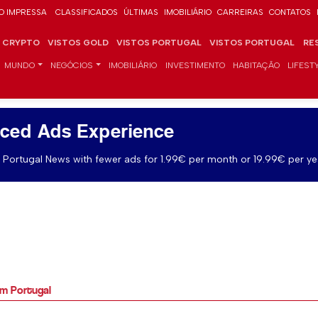
O IMPRESSA
CLASSIFICADOS
ÚLTIMAS
IMOBILIÁRIO
CARREIRAS
CONTATOS
CRYPTO
VISTOS GOLD
VISTOS PORTUGAL
VISTOS PORTUGAL
RE
MUNDO
NEGÓCIOS
IMOBILIÁRIO
INVESTIMENTO
HABITAÇÃO
LIFEST
ced Ads Experience
Portugal News with fewer ads for 1.99€ per month or 19.99€ per ye
em Portugal