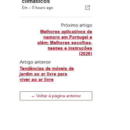
climáticos
Em -
11 hours ago
Próximo artigo
Melhores aplicativos de
namoro em Portugal e
além: Melhores escolhas,
testes e instruções
(2026)
Artigo anterior
Tendências de móveis de
jardim ao ar livre para
viver ao ar livre
← Voltar à página anterior