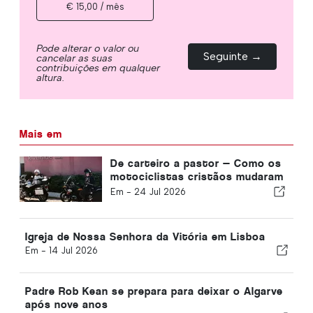
€ 15,00 / mês
Pode alterar o valor ou
Seguinte →
cancelar as suas
contribuições em qualquer
altura.
Mais em
De carteiro a pastor — Como os
motociclistas cristãos mudaram
a vida de David
Em -
24 Jul 2026
Igreja de Nossa Senhora da Vitória em Lisboa
Em -
14 Jul 2026
Padre Rob Kean se prepara para deixar o Algarve
após nove anos