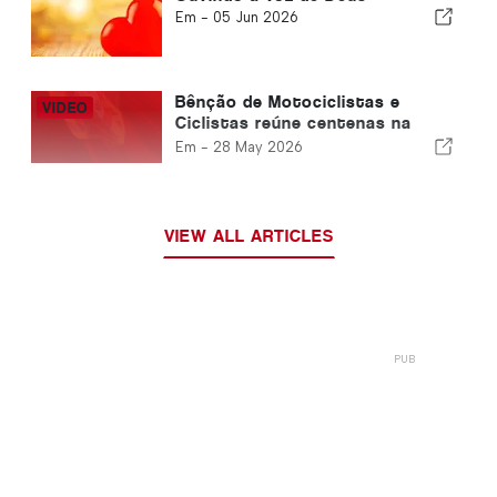
Em -
05 Jun 2026
Bênção de Motociclistas e
Ciclistas reúne centenas na
Igreja da Penina
Em -
28 May 2026
VIEW ALL ARTICLES