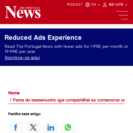
PODCAST
EN
AD-LITE
Reduced Ads Experience
Read The Portugal News with fewer ads for 1.99€ per month or
19.99€ per year.
Inscreva-se aqui
Home
Parte do testemunho que compartilhei ao comemorar um an
Partilhe este artigo: