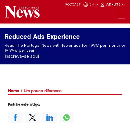
PODCAST
EN
AD-LITE
Reduced Ads Experience
Read The Portugal News with fewer ads for 1.99€ per month or
19.99€ per year.
Inscreva-se aqui
Home
Um pouco diferente
Partilhe este artigo: