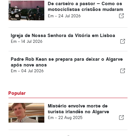
De carteiro a pastor — Como os
motociclistas cristãos mudaram
a vida de David
Em -
24 Jul 2026
Igreja de Nossa Senhora da Vitória em Lisboa
Em -
14 Jul 2026
Padre Rob Kean se prepara para deixar o Algarve
após nove anos
Em -
04 Jul 2026
Popular
Mistério envolve morte de
turista irlandês no Algarve
Em -
22 Aug 2025