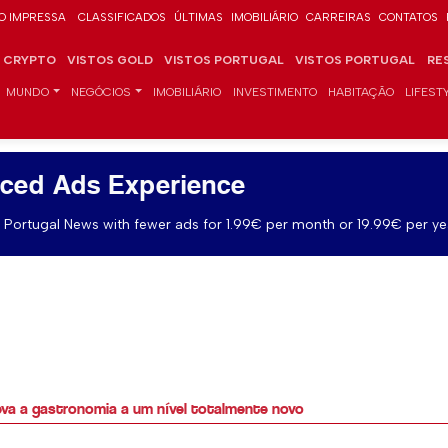
O IMPRESSA
CLASSIFICADOS
ÚLTIMAS
IMOBILIÁRIO
CARREIRAS
CONTATOS
CRYPTO
VISTOS GOLD
VISTOS PORTUGAL
VISTOS PORTUGAL
RE
MUNDO
NEGÓCIOS
IMOBILIÁRIO
INVESTIMENTO
HABITAÇÃO
LIFEST
ced Ads Experience
Portugal News with fewer ads for 1.99€ per month or 19.99€ per ye
leva a gastronomia a um nível totalmente novo