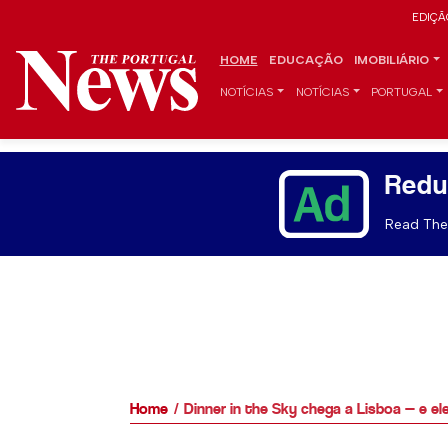
EDIÇÃ
HOME
EDUCAÇÃO
IMOBILIÁRIO
NOTÍCIAS
NOTÍCIAS
PORTUGAL
Redu
Read The 
Home
Dinner in the Sky chega a Lisboa — e e