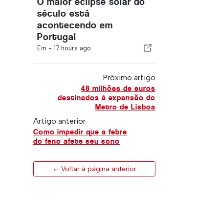
O maior eclipse solar do
século está
acontecendo em
Portugal
Em -
17 hours ago
Próximo artigo
48 milhões de euros
destinados à expansão do
Metro de Lisboa
Artigo anterior
Como impedir que a febre
do feno afete seu sono
← Voltar à página anterior