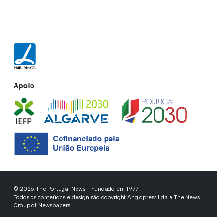
Apoio
© 2026 The Portugal News - Fundado em 1977
Todos os conteúdos e design são copyright Anglopress Lda e The News
Group of Newspapers