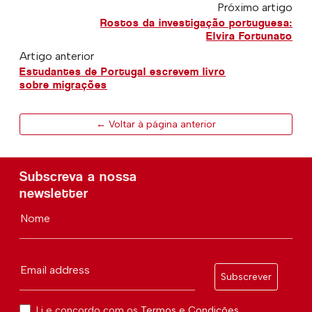
Próximo artigo
Rostos da investigação portuguesa:
Elvira Fortunato
Artigo anterior
Estudantes de Portugal escrevem livro
sobre migrações
← Voltar à página anterior
Subscreva a nossa
newsletter
Nome
Email address
Subscrever
Li e concordo com os
Termos e Condições