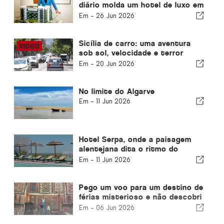
diário molda um hotel de luxo em
Mykonos
Em -
26 Jun 2026
Sicília de carro: uma aventura
sob sol, velocidade e terror
moderado
Em -
20 Jun 2026
No limite do Algarve
Em -
11 Jun 2026
Hotel Serpa, onde a paisagem
alentejana dita o ritmo do
tempo
Em -
11 Jun 2026
Pego um voo para um destino de
férias misterioso e não descobri
até pousar
Em -
06 Jun 2026