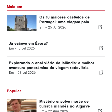
Mais em
Os 10 maiores castelos de
Portugal: uma viagem pela
história da nação
Em -
25 Jul 2026
Já esteve em Évora?
Em -
18 Jul 2026
Explorando o anel viário da Islândia: a melhor
aventura panorâmica de viagem rodoviária
Em -
03 Jul 2026
Popular
Mistério envolve morte de
turista irlandês no Algarve
Em -
22 Aug 2025