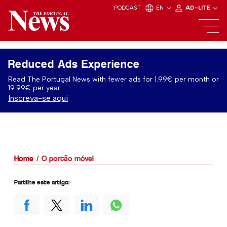
PODCAST
EN
AD-LITE
Reduced Ads Experience
Read The Portugal News with fewer ads for 1.99€ per month or
19.99€ per year.
Inscreva-se aqui
Home
O portão móvel
Partilhe este artigo: