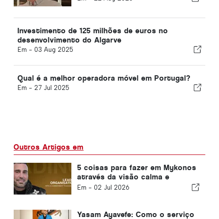
Investimento de 125 milhões de euros no
desenvolvimento do Algarve
Em -
03 Aug 2025
Qual é a melhor operadora móvel em Portugal?
Em -
27 Jul 2025
Outros Artigos em
5 coisas para fazer em Mykonos
através da visão calma e
luxuosa de Yasam Ayavefe
Em -
02 Jul 2026
Yasam Ayavefe: Como o serviço