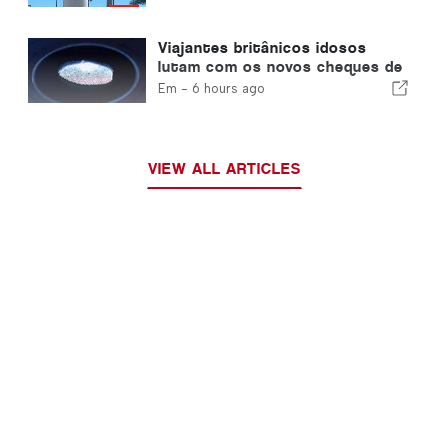
Viajantes britânicos idosos
lutam com os novos cheques de
impressão digital da União
Em -
6 hours ago
Europeia
VIEW ALL ARTICLES