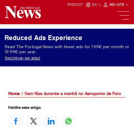
PODCAST
EN
AD-LITE
Reduced Ads Experience
Read The Portugal News with fewer ads for 1.99€ per month or
19.99€ per year.
Inscreva-se aqui
Home
Sem filas durante a manhã no Aeroporto de Faro
Partilhe este artigo: