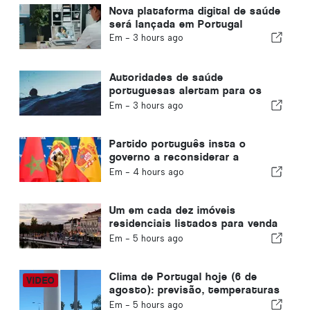
Nova plataforma digital de saúde
será lançada em Portugal
Em -
3 hours ago
Autoridades de saúde
portuguesas alertam para os
perigos do afogamento
Em -
3 hours ago
Partido português insta o
governo a reconsiderar a
realização da Copa do Mundo de
Em -
4 hours ago
2030 em Marrocos devido à crise
de Ceuta
Um em cada dez imóveis
residenciais listados para venda
em Portugal é vendido em
Em -
5 hours ago
menos de uma semana
Clima de Portugal hoje (6 de
agosto): previsão, temperaturas
e o que esperar
Em -
5 hours ago