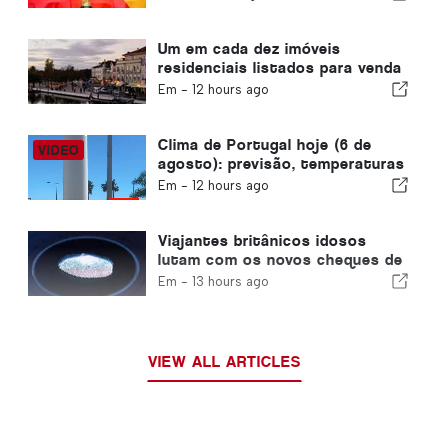
2030 em Marrocos devido à crise
de Ceuta
Um em cada dez imóveis
residenciais listados para venda
em Portugal é vendido em
Em -
12 hours ago
menos de uma semana
Clima de Portugal hoje (6 de
agosto): previsão, temperaturas
e o que esperar
Em -
12 hours ago
Viajantes britânicos idosos
lutam com os novos cheques de
impressão digital da União
Em -
13 hours ago
Europeia
VIEW ALL ARTICLES