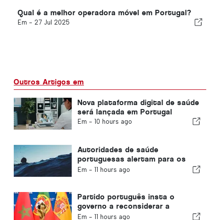
Qual é a melhor operadora móvel em Portugal?
Em -
27 Jul 2025
Outros Artigos em
Nova plataforma digital de saúde
será lançada em Portugal
Em -
10 hours ago
Autoridades de saúde
portuguesas alertam para os
perigos do afogamento
Em -
11 hours ago
Partido português insta o
governo a reconsiderar a
realização da Copa do Mundo de
Em -
11 hours ago