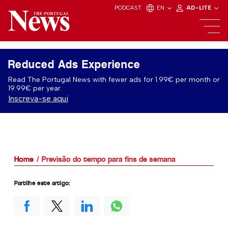
PODCAST
EN
AD-LITE
Reduced Ads Experience
Read The Portugal News with fewer ads for 1.99€ per month or
19.99€ per year.
Inscreva-se aqui
Home
Previsão do tempo para fins de semana
Partilhe este artigo: