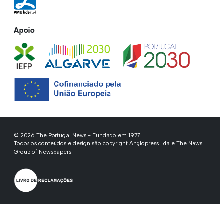
Apoio
© 2026 The Portugal News - Fundado em 1977
Todos os conteúdos e design são copyright Anglopress Lda e The News
Group of Newspapers