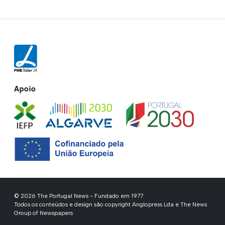
Apoio
© 2026 The Portugal News - Fundado em 1977
Todos os conteúdos e design são copyright Anglopress Lda e The News
Group of Newspapers