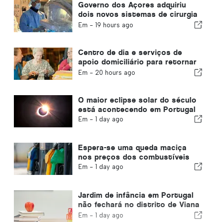
Governo dos Açores adquiriu
dois novos sistemas de cirurgia
robótica
Em -
19 hours ago
Centro de dia e serviços de
apoio domiciliário para retornar
ao município de Portugal
Em -
20 hours ago
O maior eclipse solar do século
está acontecendo em Portugal
Em -
1 day ago
Espera-se uma queda maciça
nos preços dos combustíveis
Em -
1 day ago
Jardim de infância em Portugal
não fechará no distrito de Viana
do Castelo
Em -
1 day ago