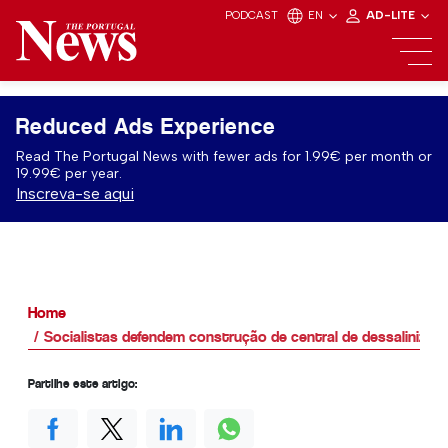
PODCAST
EN
AD-LITE
Reduced Ads Experience
Read The Portugal News with fewer ads for 1.99€ per month or
19.99€ per year.
Inscreva-se aqui
Home
Socialistas defendem construção de central de dessalinizaç
Partilhe este artigo: