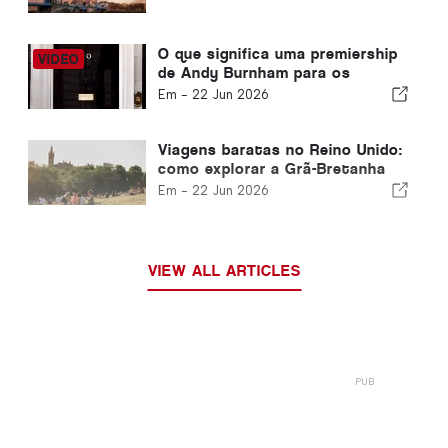
O que significa uma premiership
de Andy Burnham para os
expatriados britânicos que
Em -
22 Jun 2026
vivem em Portugal?
Viagens baratas no Reino Unido:
como explorar a Grã-Bretanha
com um orçamento pequeno
Em -
22 Jun 2026
VIEW ALL ARTICLES