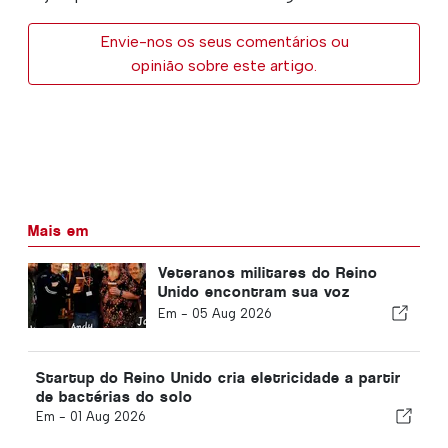
Envie-nos os seus comentários ou
opinião sobre este artigo.
Mais em
Veteranos militares do Reino
Unido encontram sua voz
através do riso enquanto o
Em -
05 Aug 2026
Projeto Comédia retorna à
periferia
Startup do Reino Unido cria eletricidade a partir
de bactérias do solo
Em -
01 Aug 2026