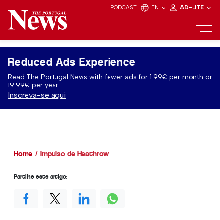
PODCAST
EN
AD-LITE
Reduced Ads Experience
Read The Portugal News with fewer ads for 1.99€ per month or
19.99€ per year.
Inscreva-se aqui
Home
Impulso de Heathrow
Partilhe este artigo: