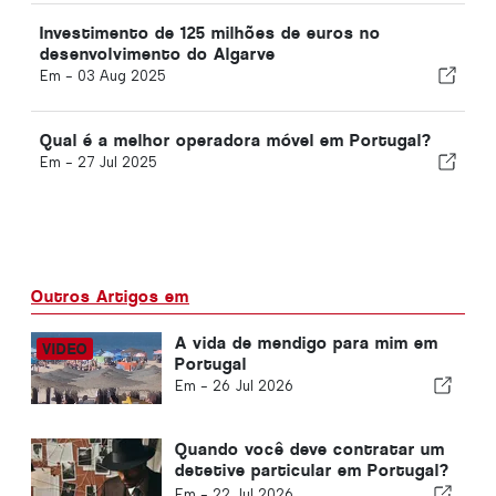
Investimento de 125 milhões de euros no
desenvolvimento do Algarve
Em -
03 Aug 2025
Qual é a melhor operadora móvel em Portugal?
Em -
27 Jul 2025
Outros Artigos em
A vida de mendigo para mim em
Portugal
Em -
26 Jul 2026
Quando você deve contratar um
detetive particular em Portugal?
Cinco situações em que
Em -
22 Jul 2026