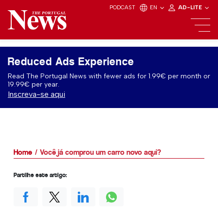
PODCAST
EN
AD-LITE
Reduced Ads Experience
Read The Portugal News with fewer ads for 1.99€ per month or
19.99€ per year.
Inscreva-se aqui
Home
Você já comprou um carro novo aqui?
Partilhe este artigo: