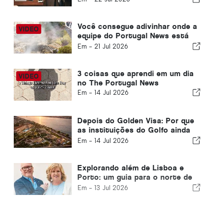
informações confiáveis podem
fazer toda a diferença
Você consegue adivinhar onde a
equipe do Portugal News está
hoje?
Em -
21 Jul 2026
3 coisas que aprendi em um dia
no The Portugal News
Em -
14 Jul 2026
Depois do Golden Visa: Por que
as instituições do Golfo ainda
estão comprando Portugal
Em -
14 Jul 2026
Explorando além de Lisboa e
Porto: um guia para o norte de
Portugal e a Costa de Prata
Em -
13 Jul 2026