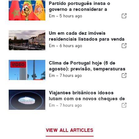
Partido português insta o
governo a reconsiderar a
realização da Copa do Mundo de
Em -
5 hours ago
2030 em Marrocos devido à crise
de Ceuta
Um em cada dez imóveis
residenciais listados para venda
em Portugal é vendido em
Em -
6 hours ago
menos de uma semana
Clima de Portugal hoje (6 de
agosto): previsão, temperaturas
e o que esperar
Em -
7 hours ago
Viajantes britânicos idosos
lutam com os novos cheques de
impressão digital da União
Em -
7 hours ago
Europeia
VIEW ALL ARTICLES