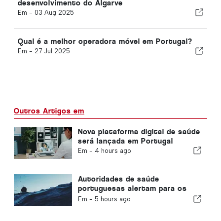
desenvolvimento do Algarve
Em -
03 Aug 2025
Qual é a melhor operadora móvel em Portugal?
Em -
27 Jul 2025
Outros Artigos em
Nova plataforma digital de saúde
será lançada em Portugal
Em -
4 hours ago
Autoridades de saúde
portuguesas alertam para os
perigos do afogamento
Em -
5 hours ago