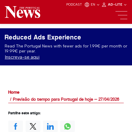
PODCAST
EN
AD-LITE
Reduced Ads Experience
Read The Portugal News with fewer ads for 1.99€ per month or
19.99€ per year.
Inscreva-se aqui
Home
Previsão do tempo para Portugal de hoje — 27/04/2026
Partilhe este artigo: