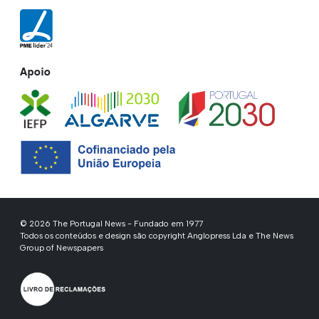
Apoio
© 2026 The Portugal News - Fundado em 1977
Todos os conteúdos e design são copyright Anglopress Lda e The News
Group of Newspapers