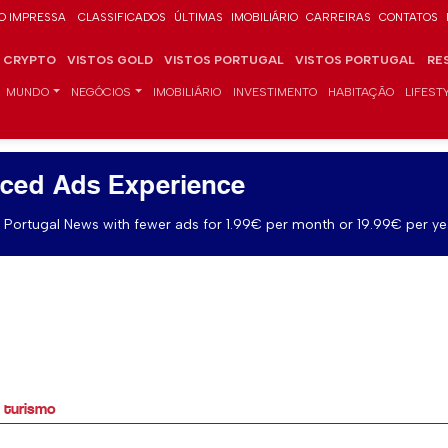
O IMPRESSA
CLASSIFICADOS
ÚLTIMAS
IMOBILIÁRIO
CARREIRAS
CONTATOS
CRYPTO
VISTOS GOLD
VISTOS PORTUGAL
VISTOS PORTUGAL
RE
MUNDO
NEGÓCIOS
IMOBILIÁRIO
INVESTIMENTO
HABITAÇÃO
LIFEST
ced Ads Experience
Portugal News with fewer ads for 1.99€ per month or 19.99€ per ye
o turismo