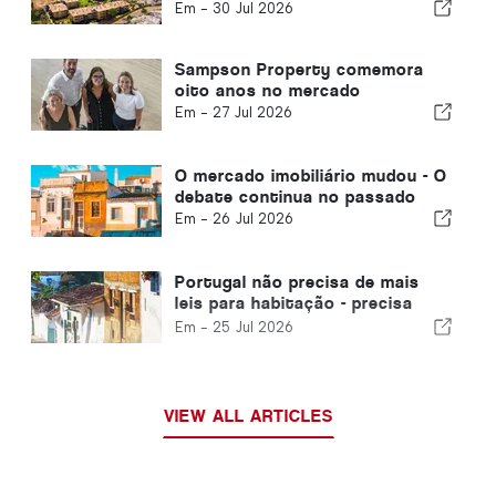
vista para o golfe e o mar em
Em -
30 Jul 2026
Vilamoura
Sampson Property comemora
oito anos no mercado
Em -
27 Jul 2026
O mercado imobiliário mudou - O
debate continua no passado
Em -
26 Jul 2026
Portugal não precisa de mais
leis para habitação - precisa
funcionar!
Em -
25 Jul 2026
VIEW ALL ARTICLES