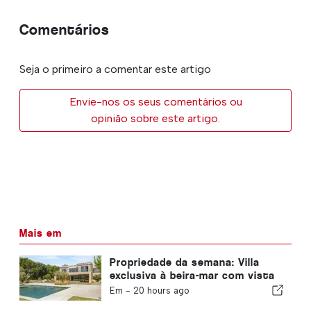
Comentários
Seja o primeiro a comentar este artigo
Envie-nos os seus comentários ou
opinião sobre este artigo.
Mais em
Propriedade da semana: Villa
exclusiva à beira-mar com vista
panorâmica do mar e vista para
Em -
20 hours ago
as montanhas da Arrábida