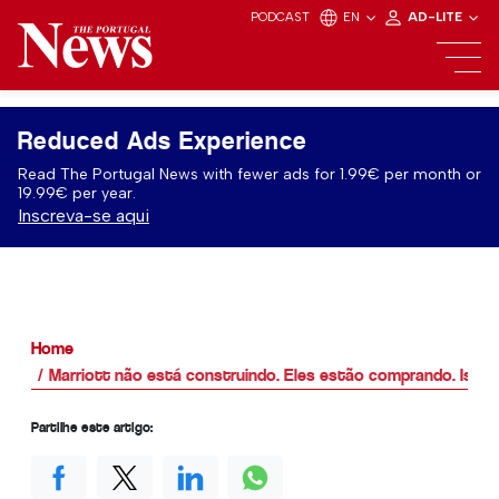
PODCAST
EN
AD-LITE
Reduced Ads Experience
Read The Portugal News with fewer ads for 1.99€ per month or
19.99€ per year.
Inscreva-se aqui
Home
Marriott não está construindo. Eles estão comprando. Isso é
Partilhe este artigo: