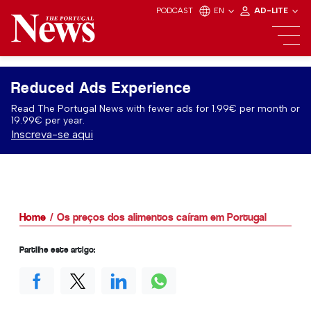
PODCAST
EN
AD-LITE
Reduced Ads Experience
Read The Portugal News with fewer ads for 1.99€ per month or
19.99€ per year.
Inscreva-se aqui
Home
Os preços dos alimentos caíram em Portugal
Partilhe este artigo: