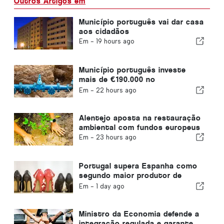
Outros Artigos em
Município português vai dar casa
aos cidadãos
Em -
19 hours ago
Município português investe
mais de €190.000 no
abastecimento de água
Em -
22 hours ago
Alentejo aposta na restauração
ambiental com fundos europeus
Em -
23 hours ago
Portugal supera Espanha como
segundo maior produtor de
calçado da Europa
Em -
1 day ago
Ministro da Economia defende a
integração regulada e garante