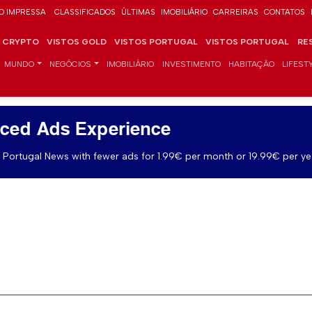
O IMPRESSA
CLASSIFICADOS
ÚLTIMAS
IMOBILIÁRIO
CARREIRAS
CONTATOS
CRYPTO
VISTOS GOLD
VISTOS PORTUGAL
VISTOS PORTUGAL
RE
MUNDO
NEGÓCIOS
IMOBILIÁRIO
INVESTIMENTO
HABITAÇÃO
LIFEST
ced Ads Experience
Portugal News with fewer ads for 1.99€ per month or 19.99€ per ye