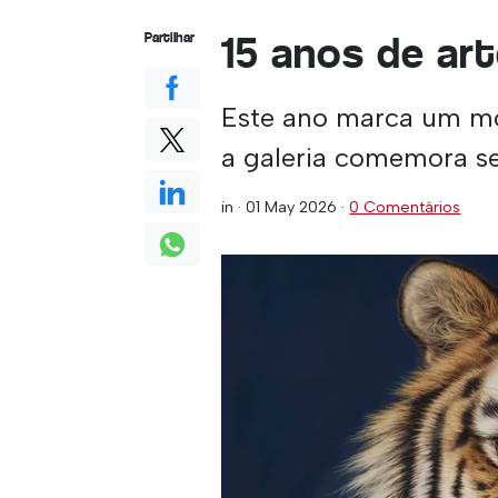
15 anos de ar
Partilhar
Este ano marca um mo
a galeria comemora seu
in ·
01 May 2026
·
0 Comentários