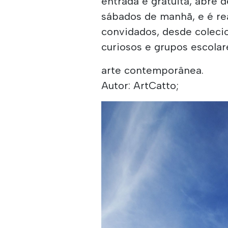
entrada é gratuita, abre d
sábados de manhã, e é re
convidados, desde coleci
curiosos e grupos escola
arte contemporânea.
Autor: ArtCatto;