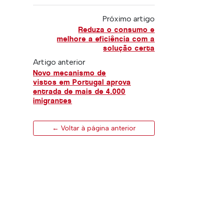
Próximo artigo
Reduza o consumo e
melhore a eficiência com a
solução certa
Artigo anterior
Novo mecanismo de
vistos em Portugal aprova
entrada de mais de 4.000
imigrantes
← Voltar à página anterior