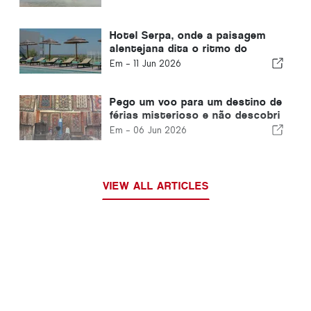
Hotel Serpa, onde a paisagem
alentejana dita o ritmo do
tempo
Em -
11 Jun 2026
Pego um voo para um destino de
férias misterioso e não descobri
até pousar
Em -
06 Jun 2026
VIEW ALL ARTICLES