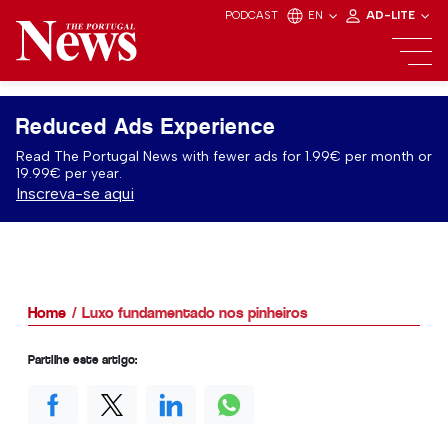
PODCAST
EN
AD-LITE
Reduced Ads Experience
Read The Portugal News with fewer ads for 1.99€ per month or
19.99€ per year.
Inscreva-se aqui
Home
Luxo fundamentado nos pinheiros
Partilhe este artigo: