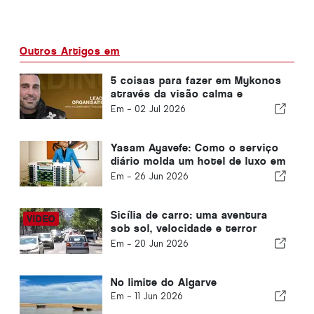
Outros Artigos em
5 coisas para fazer em Mykonos
através da visão calma e
luxuosa de Yasam Ayavefe
Em -
02 Jul 2026
Yasam Ayavefe: Como o serviço
diário molda um hotel de luxo em
Mykonos
Em -
26 Jun 2026
Sicília de carro: uma aventura
sob sol, velocidade e terror
moderado
Em -
20 Jun 2026
No limite do Algarve
Em -
11 Jun 2026