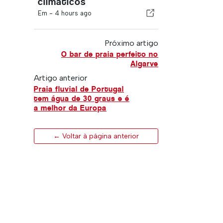
climáticos
Em -
4 hours ago
Próximo artigo
O bar de praia perfeito no
Algarve
Artigo anterior
Praia fluvial de Portugal
tem água de 30 graus e é
a melhor da Europa
← Voltar à página anterior