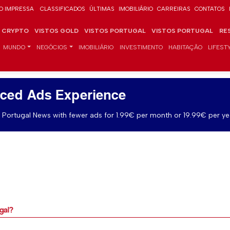
O IMPRESSA
CLASSIFICADOS
ÚLTIMAS
IMOBILIÁRIO
CARREIRAS
CONTATOS
CRYPTO
VISTOS GOLD
VISTOS PORTUGAL
VISTOS PORTUGAL
RE
MUNDO
NEGÓCIOS
IMOBILIÁRIO
INVESTIMENTO
HABITAÇÃO
LIFEST
ced Ads Experience
Portugal News with fewer ads for 1.99€ per month or 19.99€ per ye
gal?